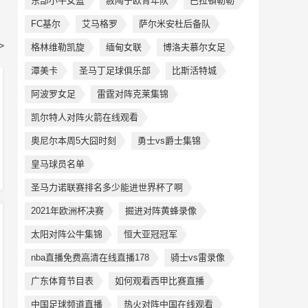
东部小牛女篮
赦陶宁欧青年队
巴拉頓勒勒
FC基尔
艾马格罗
萨尔米安杜后备队
>
格林维勒凯旋
缅甸女联
博洛夫慕尔女足
潭美卡
圣马丁足球俱乐部
比斯活特城
阿波罗女足
雷霆对阵克莱集锦
凯尔特人对阵火箭在线观看
奥尼尔本周5大囧时刻
勇士vs爵士集锦
皇马球员名单
圣马力诺联赛排名多少能进世界杯了啊
2021年欧洲杯决赛
掘进对阵黄蜂录像
太阳对阵公牛集锦
恒大亚冠冠军
nba直播免费高清在线直播178
骑士vs雷录像
广东体育节目表
如何观看西甲比赛直播
中国足球频道直播
热火对阵中国在线观看