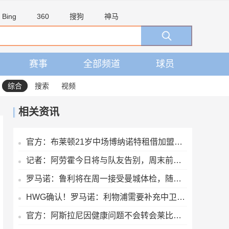
Bing
360
搜狗
神马
赛事
全部频道
球员
综合
搜索
视频
相关资讯
官方：布莱顿21岁中场博纳诺特租借加盟埃尔切，期限为一年
记者：阿劳霍今日将与队友告别，周末前往英格兰租借加盟利物浦
罗马诺：鲁利将在周一接受曼城体检，随后官宣
HWG确认！罗马诺：利物浦需要补充中卫深度，如今出手签下阿劳霍
官方：阿斯拉尼因健康问题不会转会莱比锡，将留在霍芬海姆