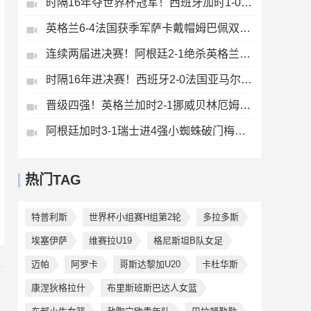
时隔16年夺世界杯冠军！西班牙加时1-0阿根廷费兰制胜恩佐染红
英格兰6-4法国获季军萨卡戴帽姆巴佩双响创纪录奥利塞2助+失良机
连续两届进决赛！阿根廷2-1绝杀英格兰劳塔罗恩佐破门梅西两助攻
时隔16年进决赛！西班牙2-0法国亚马尔造点奥亚萨瓦尔、波罗破门
晋级四强！英格兰加时2-1挪威贝林厄姆连场双响谢尔德鲁普破门
阿根廷加时3-1瑞士进4强小蜘蛛破门梅西助攻麦卡恩博洛假摔染红
热门TAG
特普利斯
世界杯小组赛H组第2轮
多拉多斯
埃塞伊萨
维赛拉U19
格尼斯坦B队女足
迈帕
阿罗卡
哥斯达黎加U20
卡杜华斯
康涅狄格拉什
布里斯班斯巴达人女篮