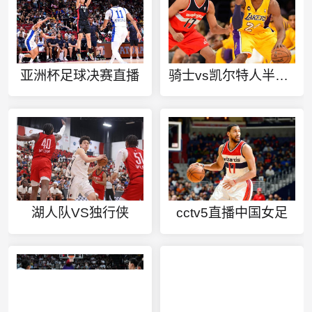
亚洲杯足球决赛直播
骑士vs凯尔特人半决赛
湖人队VS独行侠
cctv5直播中国女足