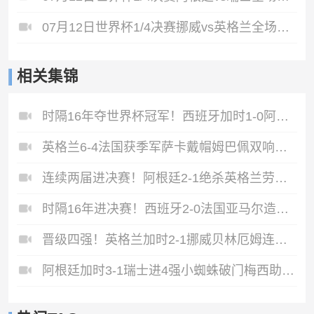
07月12日世界杯1/4决赛挪威vs英格兰全场录像
相关集锦
时隔16年夺世界杯冠军！西班牙加时1-0阿根廷费兰制胜恩佐染红
英格兰6-4法国获季军萨卡戴帽姆巴佩双响创纪录奥利塞2助+失良机
连续两届进决赛！阿根廷2-1绝杀英格兰劳塔罗恩佐破门梅西两助攻
时隔16年进决赛！西班牙2-0法国亚马尔造点奥亚萨瓦尔、波罗破门
晋级四强！英格兰加时2-1挪威贝林厄姆连场双响谢尔德鲁普破门
阿根廷加时3-1瑞士进4强小蜘蛛破门梅西助攻麦卡恩博洛假摔染红