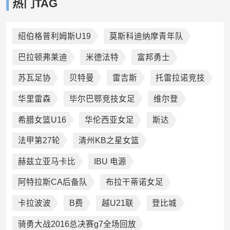
热门TAG
绍伯格普利姆斯U19
莫斯科迪纳摩青年队
巴拉顿弗莱迪
米德法特
富邦勇士
苏瓦足协
贝特曼
雷吉斯
托雷拉诺竞技
华里雷森
毕尔巴鄂竞技女足
维尔登
希腊女篮U16
华伦西亚女足
斯达
法甲第27轮
清州KB之星女篮
赫兹立亚马卡比
IBU 电源
阿特拉斯CA后备队
布拉干蒂诺女足
卡拉波波
B费
越U21联
登比城
骑勇大战2016总决赛g7全场回放