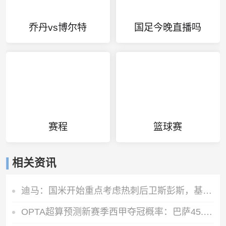
乔丹vs博尔特
国足今晚直播吗
赛程
篮球赛
相关资讯
迪马：国米开始重点考虑热刺后卫斯彭斯，基础转会费需3000万欧
OPTA超算预测新赛季西甲夺冠概率：巴萨45.6%，皇马31%，马竞8.6%