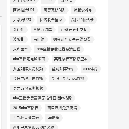
索卡罗斯U23
JJK2
艾尔联
阿特拉斯U21
阿贾克斯B队
特赖安格尔
>
贝蒂姆U20
伊洛联合皇家
瓜拉尼帕洛卡
邓伯什
青岛西海岸
西班牙语中央队
波藤扎
乌田纳
掘金对阵公牛在线观看
米利西奇
nba直播免费观看高清山猫
nba直播吧电脑版面
英足总杯直播哪里看
掘金对阵火箭视频
篮网对阵绿军
sina体育
今日中超足球直播
新浪手机版nba直播
奇才vs尼克斯视频
nba直播免费高清无插件直播jrs杨毅
2015nba直播表
西甲直播免费高清
世界杯直播决赛
马盖蒂
西甲巴塞罗那vs奥萨苏纳