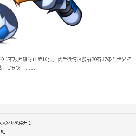
0-1不敌西班牙止步16强。赛后微博热搜前20有17条与世界杯
汰，C罗哭了……
兴大家都笑得开心
所思