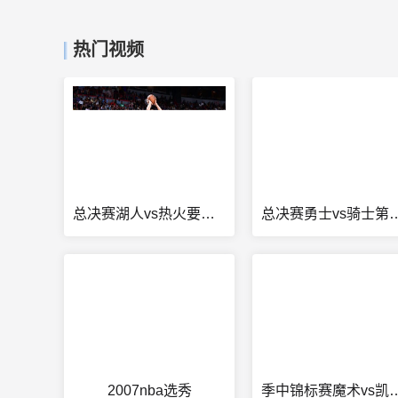
热门视频
总决赛湖人vs热火要打几场
总决赛勇士vs
2007nba选秀
季中锦标赛魔术v