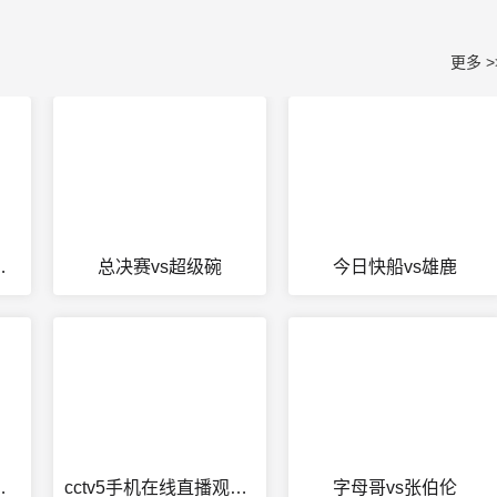
更多 >
骑士第二场
总决赛vs超级碗
今日快船vs雄鹿
s凯尔特人
cctv5手机在线直播观看高清版
字母哥vs张伯伦