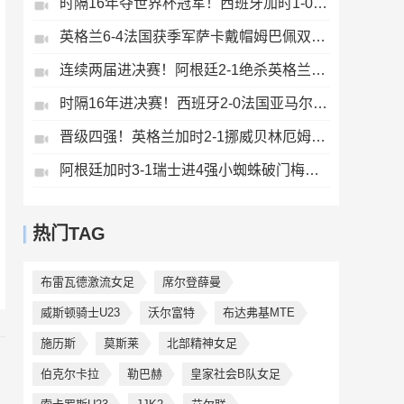
时隔16年夺世界杯冠军！西班牙加时1-0阿根廷费兰制胜恩佐染红
英格兰6-4法国获季军萨卡戴帽姆巴佩双响创纪录奥利塞2助+失良机
连续两届进决赛！阿根廷2-1绝杀英格兰劳塔罗恩佐破门梅西两助攻
时隔16年进决赛！西班牙2-0法国亚马尔造点奥亚萨瓦尔、波罗破门
晋级四强！英格兰加时2-1挪威贝林厄姆连场双响谢尔德鲁普破门
阿根廷加时3-1瑞士进4强小蜘蛛破门梅西助攻麦卡恩博洛假摔染红
热门TAG
布雷瓦德激流女足
席尔登薛曼
威斯顿骑士U23
沃尔富特
布达弗基MTE
施历斯
莫斯莱
北部精神女足
伯克尔卡拉
勒巴赫
皇家社会B队女足