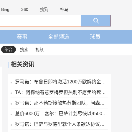
Bing
360
搜狗
神马
赛事
全部频道
球员
综合
搜索
视频
相关资讯
罗马诺：布鲁日即将激活1200万欧解约金，签下马略卡前锋比尔希利
TA：阿森纳有意罗梅罗但热刺不愿卖给死敌，马竞国米是最可能下家
罗马诺：那不勒斯接触热苏斯团队，阿森纳只接受永久转会
总价6000万！塞尔：巴萨计划尽快以4500万欧+1500万报价罗德里
罗马诺：巴萨与罗德里就个人条款达协议，将与曼城谈判确定转会费