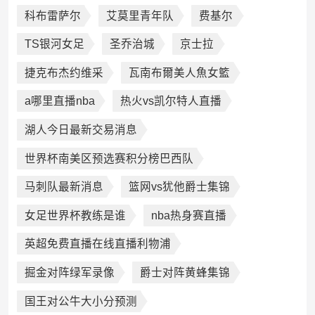
科布雷萨尔
艾莫里青年队
费基尔
TS银河女足
圣乔治城
京士拉
捷克布杰约维采
瓦南布爾美人魚女籃
a哪里直播nba
热火vs凯尔特人直播
湖人今日最新交易消息
世界杯南美区预选赛积分榜巴西队
马刺队最新消息
篮网vs犹他爵士集锦
女足世界杯教练是谁
nba热身赛直播
英超免费直播在线直播利物浦
掘金对阵绿军录像
爵士对阵黄蜂集锦
国王对公牛大小分预测