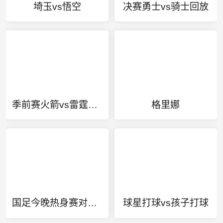
埼玉vs悟空
决赛勇士vs骑士回放
季前赛火箭vs雷霆回放
格里娜
国足今晚热身赛对阵阿曼
球星打球vs孩子打球