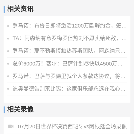
相关资讯
罗马诺：布鲁日即将激活1200万欧解约金，签下马略卡前锋比尔希利
TA：阿森纳有意罗梅罗但热刺不愿卖给死敌，马竞国米是最可能下家
罗马诺：那不勒斯接触热苏斯团队，阿森纳只接受永久转会
总价6000万！塞尔：巴萨计划尽快以4500万欧+1500万报价罗德里
罗马诺：巴萨与罗德里就个人条款达协议，将与曼城谈判确定转会费
迪奥曼德告别莱比锡：这家俱乐部永远在我心中占据特殊位置
相关录像
07月20日世界杯决赛西班牙vs阿根廷全场录像