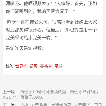
涯嘶哑。他晒视频表示：“大家好，首先，正如
你们能听到的，我的声音恢复了。”
“昨晚一直在接受采访，很高兴看到社媒上大家
对此都笑得很开心。但最后， 那也算是用一个
完美采访结束完美一晚。”
采访昨天采访视频：
标签
世界杯
凯恩
英格兰
足球
上一篇：
西班牙1-0葡萄牙全场数据：西班牙15射6正，
XG1.77；葡萄牙XG0.6
下一篇：
热搜：C罗最后一舞遗憾落幕，C罗哭了，再见