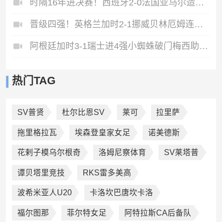
时隔16年进决赛！西班牙2-0法国亚马尔造点奥亚萨瓦尔、波罗破门
晋级四强！英格兰加时2-1挪威贝林厄姆连场双响谢尔德鲁普破门
阿根廷加时3-1瑞士进4强小蜘蛛破门梅西助攻麦卡恩博洛假摔染红
热门TAG
SV普贤
杜尔比恩SV
莱可
拉里萨
拖里格拉瓦
埃森登皇家女足
诺美德斯
花剌子模乌尔根奇
洛姆尼察体育
SV莱塔普
谭贝塔里竞技
RKS雷多美高
波希米亚人U20
卡洛坎巴唐坎卡洛
福尔图那
菲尔特女足
阿特拉斯CA后备队