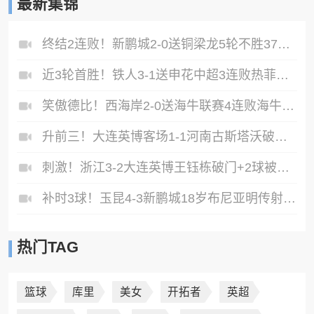
最新集锦
终结2连败！新鹏城2-0送铜梁龙5轮不胜37岁姜至鹏破门韦斯利建功
近3轮首胜！铁人3-1送申花中超3连败热菲尼奥双响邦本宜裕传射
笑傲德比！西海岸2-0送海牛联赛4连败海牛仍垫底西海岸升至第二
升前三！大连英博客场1-1河南古斯塔沃破门19岁杨铭锐替补扳平
刺激！浙江3-2大连英博王钰栋破门+2球被吹毛伟杰世界波难救主
补时3球！玉昆4-3新鹏城18岁布尼亚明传射侯永永乌龙卡约绝杀
热门TAG
篮球
库里
美女
开拓者
英超