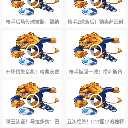
枪手后场传球被断，福纳
枪手2球落后！德奥萨远射
尔斯远射破门！凯帕原地
世界波直挂死角！凯帕鞭
目送！
长莫及！！
开场错失良机！哈弗茨送
枪手扳回一城！措利斯角
妙传，约克雷斯单刀推射
球送助攻！因卡皮耶头球
被扑出
破门！
球王认证！马拉多纳：巴
五次绝杀！U17国少的独特