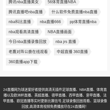
腾讯nba直播美女
56体育直播NBA
腾讯直播吧nba直播
什么软件免费直播nba直播
nba科比直播
nba直播666
pp体育直播nba
nba观看高清直播
NBA直播画面
今日nba直播录像回放
nba jrs 直播
老鷹对阵公鹿在线观看
中超直播 360直播
360直播app下载
24直播网为球迷爱好者提供高清无插件足球直播、NBA直播、体育直
播以及欧洲杯直播、英超直播、德甲直播、西甲直播、意甲直播、法
甲直播、欧冠直播等实时更新比赛信号,足球录像回放观看、篮球录像
回放,高清体育视频免费播放尽在24直播网！