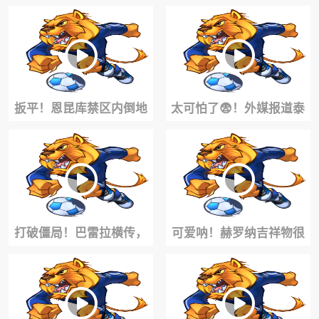
雷西是足坛最伟大的后卫
气质，从何而来？
扳平！恩昆库禁区内倒地
太可怕了😨！外媒报道泰
造点，随后自己主罚命中
国球员比赛中遭雷击不幸
去世
打破僵局！巴雷拉横传，
可爱呐！赫罗纳吉祥物很
迪马尔科前插轻松破门
受阿森纳球员们的欢迎