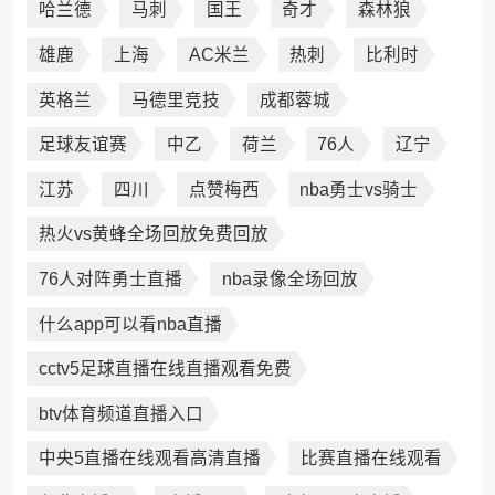
哈兰德
马刺
国王
奇才
森林狼
雄鹿
上海
AC米兰
热刺
比利时
英格兰
马德里竞技
成都蓉城
足球友谊赛
中乙
荷兰
76人
辽宁
江苏
四川
点赞梅西
nba勇士vs骑士
热火vs黄蜂全场回放免费回放
76人对阵勇士直播
nba录像全场回放
什么app可以看nba直播
cctv5足球直播在线直播观看免费
btv体育频道直播入口
中央5直播在线观看高清直播
比赛直播在线观看