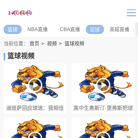
NBA直播
CBA直播
英超直播
篮球
足球
当前位置：
首页
视频
篮球视频
篮球视频
迪班萨回应球迷：我相信
高中生奥斯汀·里弗斯把球
自己比SGA更强！不会向
滚到加内特脚上，然后挑
奇才申请交易！
衅他单挑