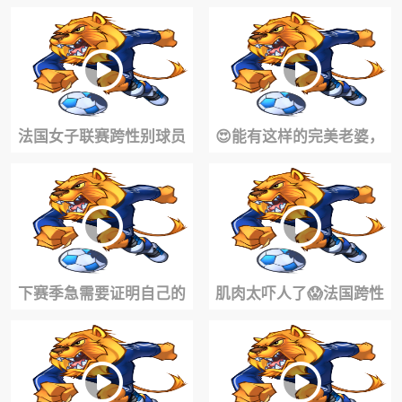
易就能得到的女人，会被
前锋贝利跟KD一同训练~
男人归类成随便
法国女子联赛跨性别球员
😍能有这样的完美老婆，
场均21+20，WNBA准备好
夫复何求！
了吗？
下赛季急需要证明自己的
肌肉太吓人了😱法国跨性
NBA球员盘点！
别女篮球员！这去WNBA
岂不是无敌