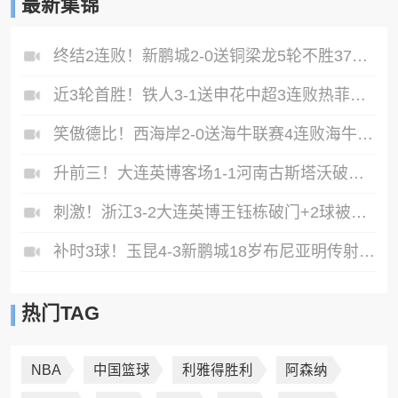
最新集锦
终结2连败！新鹏城2-0送铜梁龙5轮不胜37岁姜至鹏破门韦斯利建功
近3轮首胜！铁人3-1送申花中超3连败热菲尼奥双响邦本宜裕传射
笑傲德比！西海岸2-0送海牛联赛4连败海牛仍垫底西海岸升至第二
升前三！大连英博客场1-1河南古斯塔沃破门19岁杨铭锐替补扳平
刺激！浙江3-2大连英博王钰栋破门+2球被吹毛伟杰世界波难救主
补时3球！玉昆4-3新鹏城18岁布尼亚明传射侯永永乌龙卡约绝杀
热门TAG
NBA
中国篮球
利雅得胜利
阿森纳