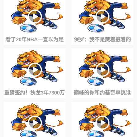
他只防守不进攻！
詹！他是当下最强
看了20年NBA一直以为是
保罗：我不是藏着掖着的
录音，结果是现场弹的？
人，快船派人来跟我说禁
止我给队友提建议
重磅签约！狄龙3年7300万
巅峰的你和约基奇单挑谁
提前续约！1换8交易成了
能赢？考辛斯曾答：我们
最大惊喜！
谁也防不住对方！