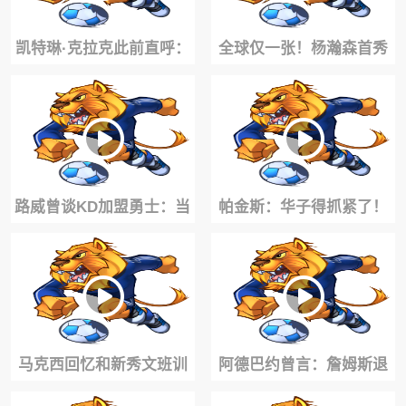
凯特琳·克拉克此前直呼：
全球仅一张！杨瀚森首秀
詹姆斯就是我心中的
亲签球星卡出炉
GOAT！
路威曾谈KD加盟勇士：当
帕金斯：华子得抓紧了！
年勇士打的是真正的团队
看到SGA布伦森夺冠，他
篮球，谁都想去
不眼红才怪！
马克西回忆和新秀文班训
阿德巴约曾言：詹姆斯退
练：他说想跟我单挑，但
役后，字母哥就是下一个