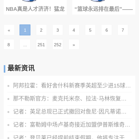
NBA真是人才济济！猛龙
“篮球永远排在最后”——
刚签的双向球员杰克逊！
德罗赞爆料波波维奇怎么
«
1
2
3
4
5
6
7
高中时也是乱杀
让队员摆正心态
8
...
251
252
»
最新资讯
阿邦拉霍：看好舍什科新赛季英超至少进15球，期待他越踢越好
那不勒斯官方：麦克托米奈、拉法·马林恢复合练
记者：英足总现已正式撤回对詹尼·因凡蒂诺的支持
记者：富勒姆中场卢基奇接近加盟伊普斯维奇，预计周五接受体检
记者：登贝莱已经提前结束假期，他将专注于训练恢复和欧洲超级杯