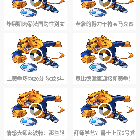
炸裂肌肉🤯法国跨性别女
老詹的得力干将🔥马克西
篮球员说想打WNBA！场
休赛期这苦练真是不带停
均20+20
的！
上赛季场均20分 狄龙3年
恩比德健康迎接新赛季！
7300万提前续约太阳！！
76人高管：休赛期无伤病
困扰
情感大师👍波特：那些轻
拜师学艺？爵士上届5号秀