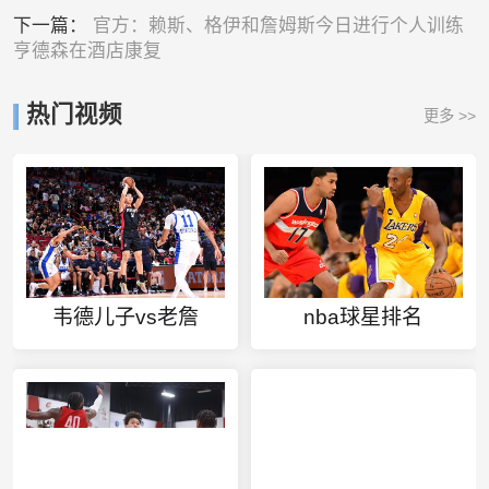
下一篇：
官方：赖斯、格伊和詹姆斯今日进行个人训练
亨德森在酒店康复
热门视频
更多 >>
韦德儿子vs老詹
nba球星排名