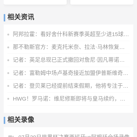
相关资讯
阿邦拉霍：看好舍什科新赛季英超至少进15球，期待他越踢越好
那不勒斯官方：麦克托米奈、拉法·马林恢复合练
记者：英足总现已正式撤回对詹尼·因凡蒂诺的支持
记者：富勒姆中场卢基奇接近加盟伊普斯维奇，预计周五接受体检
记者：登贝莱已经提前结束假期，他将专注于训练恢复和欧洲超级杯
HWG！罗马诺：维尼修斯即将与皇马续约，签下为期6年的全新合同
相关录像