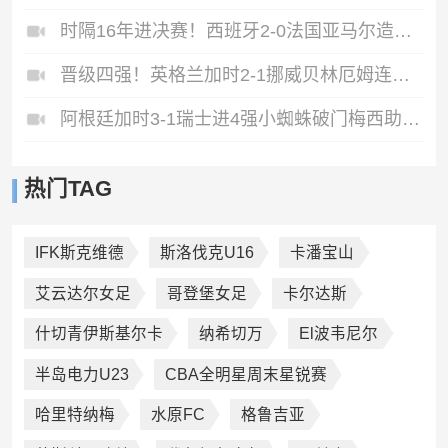
时隔16年进决赛！西班牙2-0法国亚马尔造点奥亚萨瓦尔、波罗破门
晋级四强！英格兰加时2-1挪威贝林厄姆连场双响谢尔德鲁普破门
阿根廷加时3-1瑞士进4强小蜘蛛破门梅西助攻麦卡恩博洛假摔染红
热门TAG
IFK斯克维德
斯洛伐克U16
卡潘宝山
艾云达尔女足
哥登堡女足
卡尔达斯
什切青伊斯基尔卡
纳希切万
El波韦尼尔
半岛电力U23
CBA全明星周末星锐赛
哈里特纳梅
水原FC
格鲁吉亚