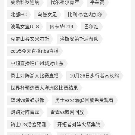
莫斯科罗迪纳
代尔祖尔青年
平兹高
北部FC
乌曼女足
比利时/塞内加尔
波黑女篮U18
内卡萨U19
巴尔灿
克雷山谷文米尔斯
洛斯安第斯后备队
cctv5今天直播nba直播
中超直播吧广州城对山东
勇士对阵湖人比赛直播
10月26日步行者vs灰熊
世界杯预选赛大洋洲区比赛结果
篮网vs黄蜂录像
勇士vs火箭g3回放免费观看
鹦鹉对阵雷霆
雷霆vs篮网回放
骑士US活塞预测
开拓者对阵火箭集锦