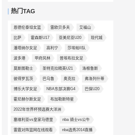
热门TAG
恩德伦泰坦女篮
雷欧贝多夫
艾福山
比萨
霍森斯U17
亚美尼亚U20
现代城
潘塔纳尔女足
高利宁
莎埃帕II队
波多港
甲府风林
普埃布拉女足
莫斯图勒士
圣特克拉精英U21
洛根鲁斯
彼得罗瓦茨
巴乌鲁
奥克拉
弗洛列什蒂
博乐大学女足
NBA东部决赛G4
巴保U20
霍尼赫尔斯女足
布加勒斯特星
2022年世界杯预选赛大洋洲
塞维利亚vs皇家马德里
nba 骑士vs公牛
雷霆对阵篮网在线观看
nba选秀2014直播