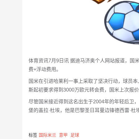
体育资讯7月9日讯 据迪马济奥个人网站报道，国
费+浮动费用。
国米在引进哈莱利一事上采取了坚决行动，球员本
斯起初要求得到3000万欧元转会费，国米上次报
尽管国米接近得到这名出生于2004年的年轻后卫
堡的盖拉·杜埃，他是巴黎圣日耳曼边锋德西雷·杜
标签
国际米兰
意甲
足球