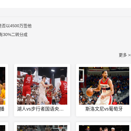
否以4500万签他
有30%二转分成
更多 >
播
湖人vs步行者国语央视网
斯洛文尼vs葡萄牙