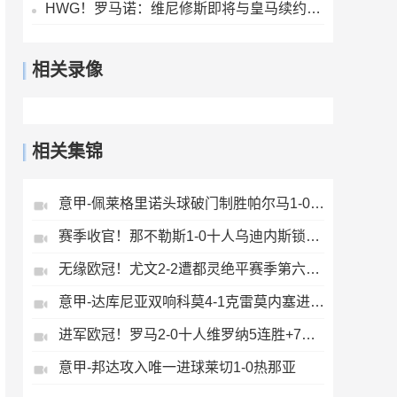
HWG！罗马诺：维尼修斯即将与皇马续约，签下为期6年的全新合同
相关录像
相关集锦
意甲-佩莱格里诺头球破门制胜帕尔马1-0萨索洛
赛季收官！那不勒斯1-0十人乌迪内斯锁定第二丁丁助攻霍伊伦制胜
无缘欧冠！尤文2-2遭都灵绝平赛季第六收官将战欧联DV9双响
意甲-达库尼亚双响科莫4-1克雷莫内塞进欧冠
进军欧冠！罗马2-0十人维罗纳5连胜+7轮不败第3收官迪巴拉2助攻
意甲-邦达攻入唯一进球莱切1-0热那亚