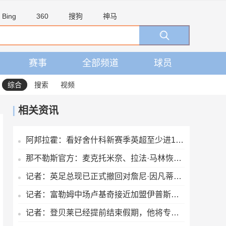
Bing
360
搜狗
神马
赛事
全部频道
球员
综合
搜索
视频
相关资讯
阿邦拉霍：看好舍什科新赛季英超至少进15球，期待他越踢越好
那不勒斯官方：麦克托米奈、拉法·马林恢复合练
记者：英足总现已正式撤回对詹尼·因凡蒂诺的支持
记者：富勒姆中场卢基奇接近加盟伊普斯维奇，预计周五接受体检
记者：登贝莱已经提前结束假期，他将专注于训练恢复和欧洲超级杯