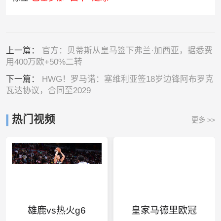
上一篇：
官方：贝蒂斯从皇马签下弗兰·加西亚，据悉费
用400万欧+50%二转
下一篇：
HWG！罗马诺：塞维利亚签18岁边锋阿布罗克
瓦达协议，合同至2029
热门视频
更多 >>
雄鹿vs热火g6
皇家马德里欧冠