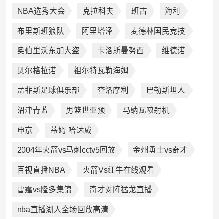
NBA选秀大会
克拉科夫
班古
海利
布里斯班狼队
阿里塔泽
麦德林国民竞技
奥伯里沃东加大盗
卡洛斯曼努西
维德诺
贝尔格拉诺
祖尔特瓦勒海姆
孟菲斯足球俱乐部
查洛摩利
巴勒斯坦人
沼津青蓝
男篮世亚预
马纳瓦喷射机
申京
蒂姆-哈达威
2004年火箭vs马刺cctv5回放
金州勇士vs奇才
百视直播NBA
火箭Vs红牛在线观看
雷霆vs隆多集锦
奇才对阵猛龙直播
nba直播湖人全场回放高清