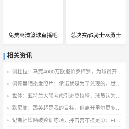
免费高清篮球直播吧
总决赛g5骑士vs勇士
相关资讯
佩杜拉：马竞4000万欧报价罗梅罗，为球员开出超600万欧年薪
佩德里晒染发照片：承诺就是为了兑现的，世界杯冠军=金发佩德里
世体：亚特兰大联考虑引进莫拉塔，球员认为自己还能留在顶级联赛
默尼耶：踢英超是我的目标，但离开里尔更多是因为里尔主席的决定
记者社媒晒破败训练场，抨击吉布提足协：FIFA的拨款去哪里了？