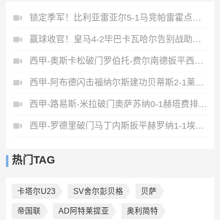
锁定季军！比利亚雷亚尔5-1马竞帕雷霍点射佩雷斯两射一传
赢球收官！皇马4-2毕巴卡瓦哈尔告别战助攻姆巴佩贝林厄姆破门
西甲-奥斯卡松破门罗伯托-费尔南德扳平西班牙人1-1皇家社会
西甲-阿布德闪击福纳尔斯建功贝蒂斯2-1莱万特
西甲-路易斯-米拉破门奥萨苏纳0-1赫塔费排第17惊险保级
西甲-罗德里破门马丁内斯扳平赫罗纳1-1埃尔切惨遭降级
热门TAG
卡塔尔U23
SV舍尔彭贝格
贝萨
帝国联
AD阿特莱提亚
奥利简特