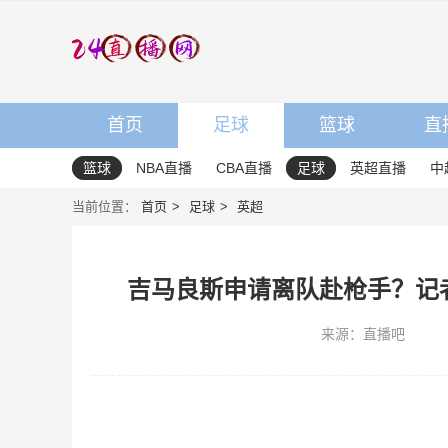
首页
足球
篮球
直
篮球
NBA直播
CBA直播
足球
英超直播
中
当前位置：
首页
足球
英超
吉马良斯申请离队赴枪手？记
来源：直播吧