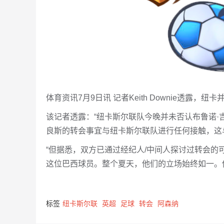
体育资讯7月9日讯 记者Keith Downie透
该记者透露：“纽卡斯尔联队今晚并未否认布鲁诺
良斯的转会事宜与纽卡斯尔联队进行任何接触，这与
“但据悉，双方已通过经纪人/中间人探讨过转会
这位巴西球员。整个夏天，他们的立场始终如一。
标签
纽卡斯尔联
英超
足球
转会
阿森纳