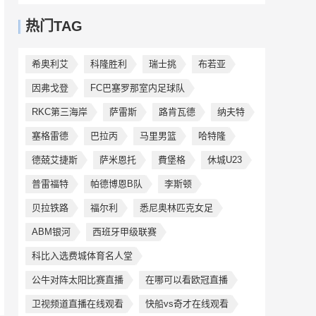
热门TAG
希奥利艾
科隆胜利
瑞士挑
布若亚
因弗戈登
FC巴塞罗那室内足球队
RKC第三海岸
萨雷斯
路肯瓦德
纳夫特
塞格雷德
巴拉丙
马里男篮
哈特隆
德兢艾捷斯
萨米恩托
費堡格
休城U23
普雷福特
帕德博恩B队
李斯顿
贝拉铁路
福尔利
悉尼奥林匹克女足
ABM银河
西班牙甲级联赛
科比入选费城体育名人堂
公牛对阵太阳比赛直播
在哪可以看欧冠直播
卫视频道直播在线观看
快船vs奇才在线观看