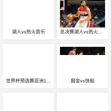
湖人vs热火音乐
总决赛湖人vs热火g1全场回放
世界杯预选赛亚洲18强即将揭晓
掘金vs快船