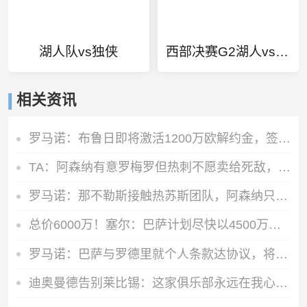
湖人队vs独侠
西部决赛G2湖人vs掘金
相关资讯
罗马诺：布鲁日即将激活1200万欧解约金，签下马略卡前锋比尔希利
TA：阿森纳有意罗梅罗但热刺不愿卖给死敌，马竞国米是最可能下家
罗马诺：那不勒斯接触热苏斯团队，阿森纳只接受永久转会
总价6000万！塞尔：巴萨计划尽快以4500万欧+1500万报价罗德里
罗马诺：巴萨与罗德里就个人条款达协议，将与曼城谈判确定转会费
迪奥曼德告别莱比锡：这家俱乐部永远在我心中占据特殊位置