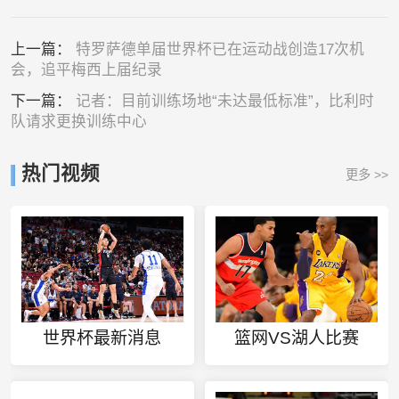
上一篇：
特罗萨德单届世界杯已在运动战创造17次机
会，追平梅西上届纪录
下一篇：
记者：目前训练场地“未达最低标准”，比利时
队请求更换训练中心
热门视频
更多 >>
世界杯最新消息
篮网VS湖人比赛