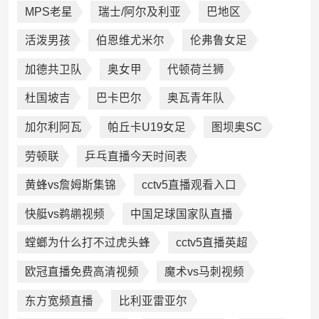
MPS老星
瑞士/阿尔及利亚
巴地区
活泼男孩
伯恩维尤米尔
伦弗鲁女足
加德共卫队
奥女甲
代顿荷兰狮
杜国坡吉
巴卡巴尔
奥瓦青年队
加尔利阿瓦
帕丘卡U19女足
图坝奥SC
劳顿联
乒乓直播今天时间表
黄蜂vs詹姆斯集锦
cctv5直播观看入口
快艇vs鹈鹕视频
中国足球国家队直播
螳螂为什么打不过虎头蜂
cctv5直播英超
欧冠直播免费高清视频
魔术vs马刺视频
东方宽频直播
比利亚雷亚尔