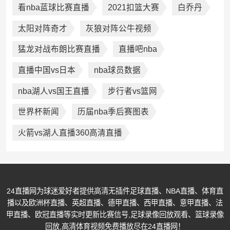
看nba蓝球比赛直播
2021扣篮大赛
白乔丹
太阳对阵奇才
灰狼对阵公牛视频
猛龙对战布朗比赛直播
直播吧nba
直播中国vs日本
nba球员数据
nba湖人vs国王直播
步行者vs篮网
世界杯新闻
历届nba季后赛图表
火箭vs湖人直播360高清直播
24直播网为球迷爱好者提供高清无插件足球直播、NBA直播、体育直
播以及欧洲杯直播、英超直播、德甲直播、西甲直播、意甲直播、法
甲直播、欧冠直播等实时更新比赛信号,足球录像回放观看、篮球录像
回放,高清体育视频免费播放尽在24直播网！