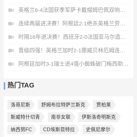
英格兰6-4法国获季军萨卡戴帽姆巴佩双响创纪录奥利塞2助+失良机
连续两届进决赛！阿根廷2-1绝杀英格兰劳塔罗恩佐破门梅西两助攻
时隔16年进决赛！西班牙2-0法国亚马尔造点奥亚萨瓦尔、波罗破门
晋级四强！英格兰加时2-1挪威贝林厄姆连场双响谢尔德鲁普破门
阿根廷加时3-1瑞士进4强小蜘蛛破门梅西助攻麦卡恩博洛假摔染红
热门TAG
洛哥尼斯
舒姆布拉特萨兰斯克
贾柏莱
斯威特什切青
南非女联
伊斯洛奇明斯克
纳西努FC
CD埃斯昆特拉
史佩尼摩尔