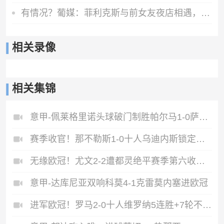
有情况？葡媒：菲利克斯与前女友夜店相遇，交谈后社媒再次互关
相关录像
相关集锦
意甲-佩莱格里诺头球破门制胜帕尔马1-0萨索洛
赛季收官！那不勒斯1-0十人乌迪内斯锁定第二丁丁助攻霍伊伦制胜
无缘欧冠！尤文2-2遭都灵绝平赛季第六收官将战欧联DV9双响
意甲-达库尼亚双响科莫4-1克雷莫内塞进欧冠
进军欧冠！罗马2-0十人维罗纳5连胜+7轮不败第3收官迪巴拉2助攻