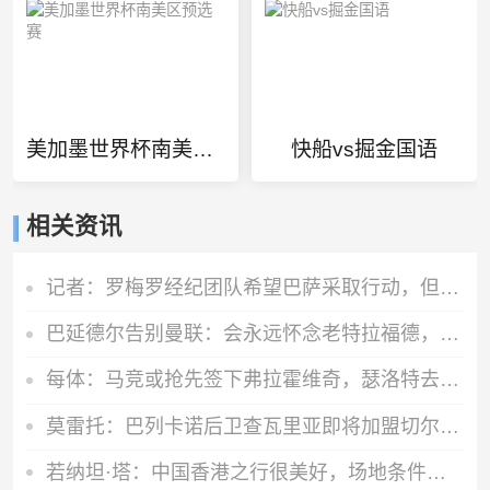
美加墨世界杯南美区预选赛
快船vs掘金国语
相关资讯
记者：罗梅罗经纪团队希望巴萨采取行动，但后者首选引进罗德里
巴延德尔告别曼联：会永远怀念老特拉福德，我的心与你们同在
每体：马竞或抢先签下弗拉霍维奇，瑟洛特去留成关键变量
莫雷托：巴列卡诺后卫查瓦里亚即将加盟切尔西，很快就会官方宣布
若纳坦·塔：中国香港之行很美好，场地条件一般 但我们踢得不错