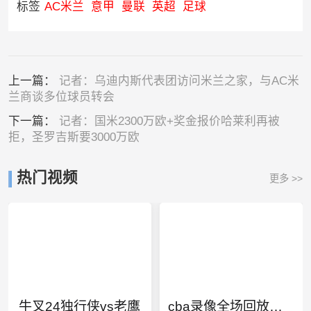
标签
AC米兰
意甲
曼联
英超
足球
上一篇：
记者：乌迪内斯代表团访问米兰之家，与AC米
兰商谈多位球员转会
下一篇：
记者：国米2300万欧+奖金报价哈莱利再被
拒，圣罗吉斯要3000万欧
热门视频
更多 >>
牛叉24独行侠vs老鹰
cba录像全场回放高清