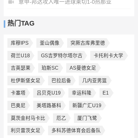
意甲-邦达攻入唯一进球莱切1-0热那亚
热门TAG
库穆IPS
釜山偶像
突厥古库弗里德
荷兰U18
GS吉罗特尔塔尔古
卡托利卡大学
吉英瑟莱
珀斯SC
AS曼德女足
杜伊斯堡女足
巴拉后备
几内亚男篮
卡塞塔
吕贝克U19
幸运科隆
E1
巴奥尼
美塔路基科
新疆广汇U19
莫茨金村马卡比
厄乙
厦门飞鹭
利贝雷茨女足
多科苏德体育会后备队