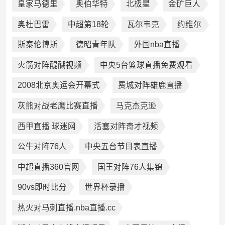
皇家马德里
奥伯华特
北极星
金矿巨人
奥杜巴雷
中超第18轮
瓦尔韦克
约维尔
斯泰伦博斯
德昭青年队
外国nba直播
火箭对阵醍醐视频
中央5台篮球直播免费观看
2008北京奥运会开幕式
费城对阵雄鹿直播
灰熊对战老鹰比赛直播
马克杰克逊
西甲直播 球迷网
活塞对阵奇才视频
公牛对阵76人
中央五台节目表直播
中超直播360官网
国王对阵76人集锦
90vs即时比分
世界杯录播
热火对马刺直播.nba直播.cc