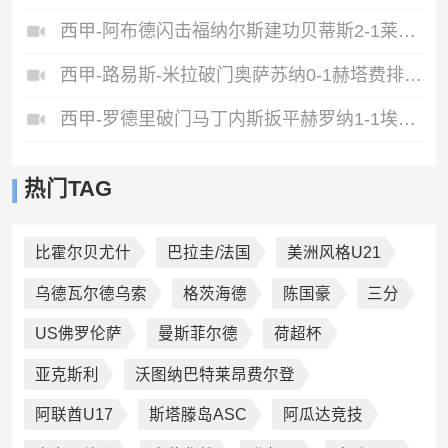
西甲-阿布德闪击福纳尔斯建功贝蒂斯2-1莱万特
西甲-路易斯-米拉破门奥萨苏纳0-1赫塔费排第17惊险保级
西甲-罗德里破门马丁内斯扳平赫罗纳1-1埃尔切惨遭降级
热门TAG
比霍尔贝尤什
巴拉圭/法国
美洲风格U21
乌德瓦尔德乌索
格茨海德
陈国豪
三分
US佛罗伦萨
曼斯菲尔德
荷超杯
亚克斯利
沃图纳巴特莱昂费尔登
阿联酋U17
斯塔滕岛ASC
阿瓜达竞技