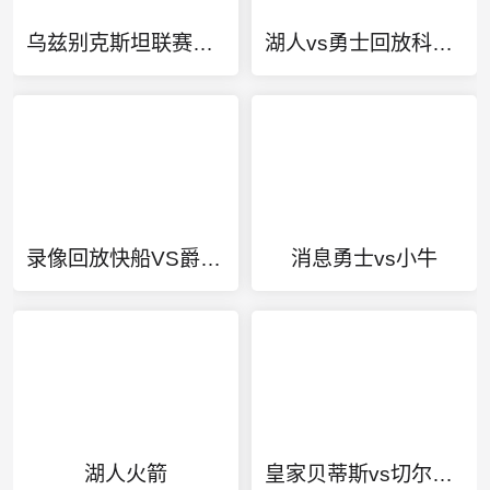
乌兹别克斯坦联赛有哪些球队参加世界杯
湖人vs勇士回放科比受伤
录像回放快船VS爵士G6
消息勇士vs小牛
湖人火箭
皇家贝蒂斯vs切尔西直播在线看