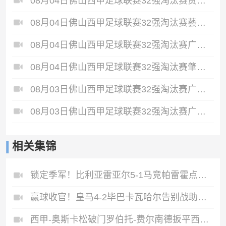
08月04日佛山西甲足球联赛32强淘汰赛贪玩游戏VS美的薪火全场录像
08月04日佛山西甲足球联赛32强淘汰赛藝品高國際VS湛江狂狼·粵辉能源全场录像
08月04日佛山西甲足球联赛32强淘汰赛广东西南建设VS香港圣徒全场录像
08月04日佛山西甲足球联赛32强淘汰赛肇庆恒骏成VS三七互娱全场录像
08月03日佛山西甲足球联赛32强淘汰赛广东客家青年VS广州英华思力U17全场录像
08月03日佛山西甲足球联赛32强淘汰赛广东凤铝VS湛江八部科技全场录像
相关集锦
锁定季军！比利亚雷亚尔5-1马竞帕雷霍点射佩雷斯两射一传
赢球收官！皇马4-2毕巴卡瓦哈尔告别战助攻姆巴佩贝林厄姆破门
西甲-奥斯卡松破门罗伯托-费尔南德扳平西班牙人1-1皇家社会