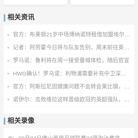
相关资讯
官方：布莱顿21岁中场博纳诺特租借加盟埃尔切，期限为一年
记者：阿劳霍今日将与队友告别，周末前往英格兰租借加盟利物浦
罗马诺：鲁利将在周一接受曼城体检，随后官宣
HWG确认！罗马诺：利物浦需要补充中卫深度，如今出手签下阿劳霍
官方：阿斯拉尼因健康问题不会转会莱比锡，将留在霍芬海姆
诺伊尔：击败维拉这样晋级欧冠的英超强队，很重要
相关录像