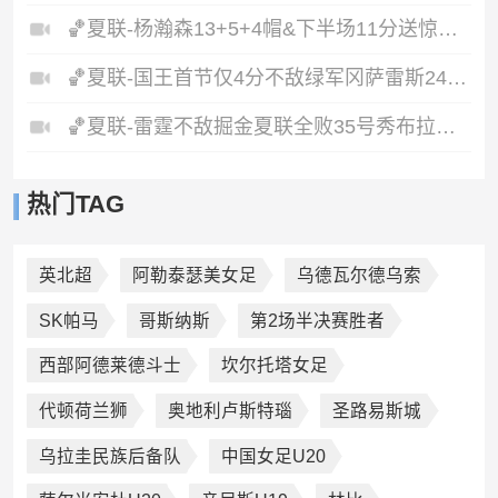
🏀夏联-杨瀚森13+5+4帽&下半场11分送惊艳妙传开拓者力克掘金
🏀夏联-国王首节仅4分不敌绿军冈萨雷斯24+10+5塞纳克10+12
🏀夏联-雷霆不敌掘金夏联全败35号秀布拉齐尔32+6马拉14+7+6
热门TAG
英北超
阿勒泰瑟美女足
乌德瓦尔德乌索
SK帕马
哥斯纳斯
第2场半决赛胜者
西部阿德莱德斗士
坎尔托塔女足
代顿荷兰狮
奥地利卢斯特瑙
圣路易斯城
乌拉圭民族后备队
中国女足U20