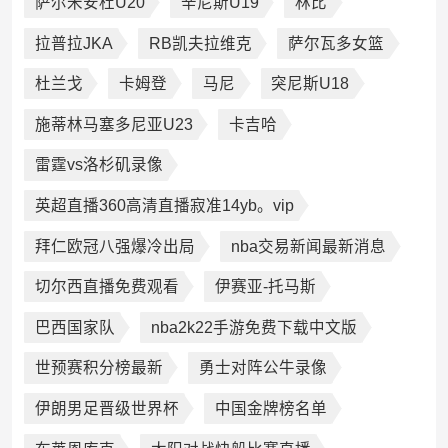
萨尔米安杜U20
辛尼斯U19
林比
拉普拉JKA
RB凯夫拉维克
萨尔瓦多女篮
杜兰戈
卡姆登
马尼
突尼斯U18
施蒂林马塞多尼亚U23
卡吉哈
雷霆vs洛杉矶录像
英超直播360高清直播寂准14yb。vip
拜仁欧冠八强爆冷出局
nba交易新闻最新消息
切尔西直播免费观看
伊赛亚-托马斯
巴西国家队
nba2k22手游免费下载中文版
世预赛积分榜最新
勇士对阵公牛录像
伊朗男足晋级世界杯
中国金牌榜名单