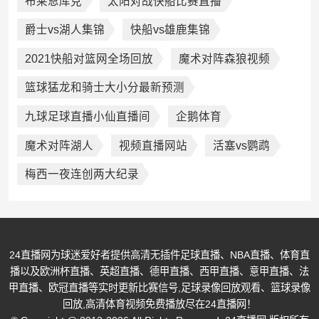
布莱恩库克
太阳对战快船比赛直播
爵士vs湖人集锦
快船vs雄鹿集锦
2021快船对篮网全场回放
魔术对阵森狼视频
篮球猛龙和骑士大小分最新预测
九球足球直播小仙直播间
企鹅体育
魔术对阵湖人
视频直播网站
活塞vs鹦鹉
梅西一夜连创两大纪录
24直播网为球迷爱好者提供高清无插件足球直播、NBA直播、体育直
播以及欧洲杯直播、英超直播、德甲直播、西甲直播、意甲直播、法
甲直播、欧冠直播等实时更新比赛信号,足球录像回放观看、篮球录像
回放,高清体育视频免费播放尽在24直播网！