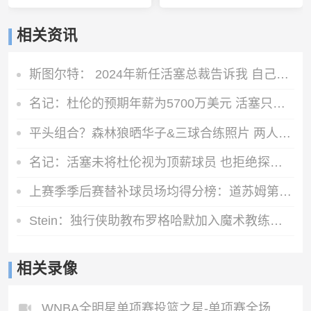
相关资讯
斯图尔特： 2024年新任活塞总裁告诉我 自己可能成为交易筹码
名记：杜伦的预期年薪为5700万美元 活塞只愿提供3000-3500万美元
平头组合？森林狼晒华子&三球合练照片 两人平头形象引人注意
名记：活塞未将杜伦视为顶薪球员 也拒绝探讨任何先签后换的方案
上赛季季后赛替补球员场均得分榜：道苏姆第一 哈珀第四
Stein：独行侠助教布罗格哈默加入魔术教练组 担任斯威尼助教
相关录像
WNBA全明星单项赛投篮之星-单项赛全场录像