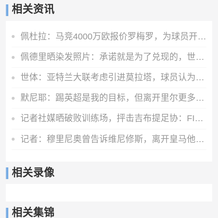
相关资讯
佩杜拉：马竞4000万欧报价罗梅罗，为球员开出超600万欧年薪
佩德里晒染发照片：承诺就是为了兑现的，世界杯冠军=金发佩德里
世体：亚特兰大联考虑引进莫拉塔，球员认为自己还能留在顶级联赛
默尼耶：踢英超是我的目标，但离开里尔更多是因为里尔主席的决定
记者社媒晒破败训练场，抨击吉布提足协：FIFA的拨款去哪里了？
记者：穆里尼奥曾告诉维尼修斯，离开皇马他的身价将大幅下降
相关录像
相关集锦