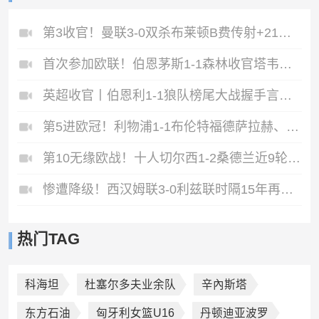
第3收官！曼联3-0双杀布莱顿B费传射+21助破纪录独享英超助攻王
首次参加欧联！伯恩茅斯1-1森林收官塔韦尼耶救主怀特远射破门
英超收官丨伯恩利1-1狼队榜尾大战握手言和两队双双降入英冠
第5进欧冠！利物浦1-1布伦特福德萨拉赫、罗伯逊结束9年红军生涯
第10无缘欧战！十人切尔西1-2桑德兰近9轮仅1胜桑德兰第7进欧战
惨遭降级！西汉姆联3-0利兹联时隔15年再度降级至英冠
热门TAG
科海坦
杜塞尔多夫业余队
辛內斯塔
东方石油
匈牙利女篮U16
丹顿迪亚波罗