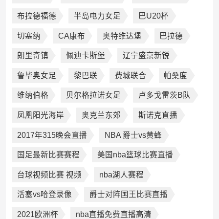
布拉德福德
半岛电力女足
巴U20杯
切塞纳
CA康布
奥特维达堡
巴拉德
朗里奇镇
佩迪卡斯堡
辽宁盛京新锐
鲁毕奥女足
黎巴联
费城联合
帕桑度
维纳伯格
贝尔格拉诺女足
卢多戈雷茨B队
凤凰阳光海岸
奥克兰东郊
斯诺克直播
2017年315晚会直播
NBA 爵士vs黄蜂
国足最新比赛赛程
美国nba篮球比赛直播
台球视频比赛 视频
nba湖人赛程
活塞vs哈登录像
爵士对阵国王比赛直播
2021欧洲杯
nba直播免费直播高清