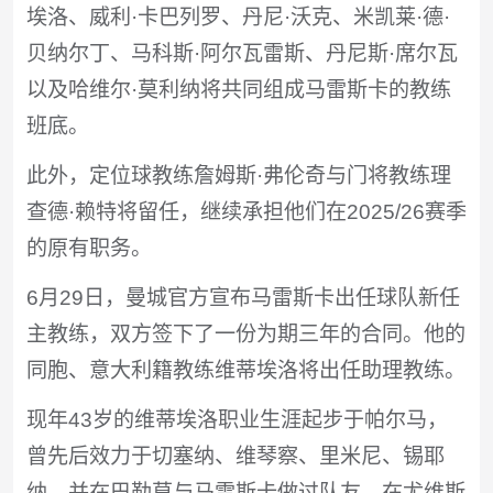
埃洛、威利·卡巴列罗、丹尼·沃克、米凯莱·德·
贝纳尔丁、马科斯·阿尔瓦雷斯、丹尼斯·席尔瓦
以及哈维尔·莫利纳将共同组成马雷斯卡的教练
班底。
此外，定位球教练詹姆斯·弗伦奇与门将教练理
查德·赖特将留任，继续承担他们在2025/26赛季
的原有职务。
6月29日，曼城官方宣布马雷斯卡出任球队新任
主教练，双方签下了一份为期三年的合同。他的
同胞、意大利籍教练维蒂埃洛将出任助理教练。
现年43岁的维蒂埃洛职业生涯起步于帕尔马，
曾先后效力于切塞纳、维琴察、里米尼、锡耶
纳，并在巴勒莫与马雷斯卡做过队友。在尤维斯