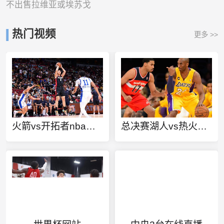
不出售拉维亚或埃苏戈
热门视频
更多 >>
火箭vs开拓者nba季后赛
总决赛湖人vs热火五场