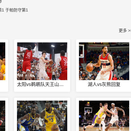
帅
1 于帕防守第1
更多 >
太阳vs鹈鹕队天王山回放
湖人vs灰熊回复