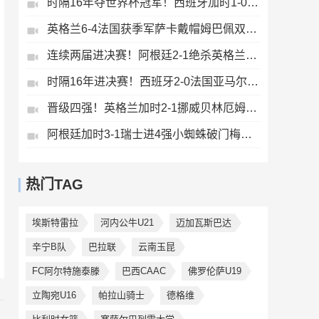
时隔16年夺世界杯冠军！西班牙加时1-0阿根廷费兰制胜恩佐染红
英格兰6-4法国获季军萨卡戴帽姆巴佩双响创纪录奥利塞2助+失良机
连续两届进决赛！阿根廷2-1绝杀英格兰劳塔罗恩佐破门梅西两助攻
时隔16年进决赛！西班牙2-0法国亚马尔造点奥亚萨瓦尔、波罗破门
晋级四强！英格兰加时2-1挪威贝林厄姆连场双响谢尔德鲁普破门
阿根廷加时3-1瑞士进4强小蜘蛛破门梅西助攻麦卡恩博洛假摔染红
热门TAG
埃斯特雷拉
河内公牛U21
迈加瓦斯巴达
辛宁B队
巴拉联
云南玉昆
FC阿尔特施泰滕
巴西CAAC
佛罗伦萨U19
立陶宛U16
帕拉山骑士
德格维