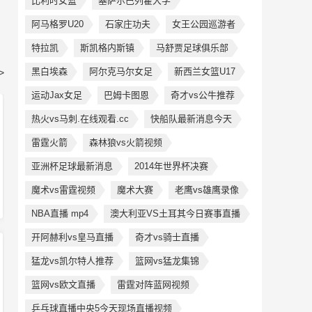
比利时女篮
塞萨尔巴列霍大学
阿马格罗U20
石家庄功夫
女王公园巡游者
特拉凯
斯凯格内斯镇
马舒贾足球俱乐部
黑白埃森
阿尔克马尔女足
新西兰女篮U17
>
运动Jax女足
巴姆卡图恩
奇才vs公牛推荐
热火vs马刺.在线观看.cc
快船队最新消息今天
雷霆火箭
森林狼vs火箭视频
亚洲杯足球最新消息
2014年世界杯决赛
魔术vs雷霆视频
魔术大赛
老鹰vs雄鹰录像
NBA直播 mp4
澳大利亚VS土耳其今日赛事直播
开阿赫利vs皇马直播
奇才vs骑士直播
猛龙vs凯尔特人推荐
篮网vs猛龙集锦
篮网vs欧文直播
雷霆对阵蓝网视频
乒乓球直播中央5今天现场直播视频