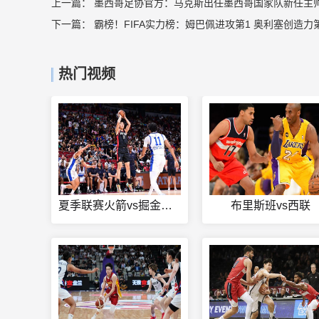
上一篇：
墨西哥足协官方：马克斯出任墨西哥国家队新任主
下一篇：
霸榜！FIFA实力榜：姆巴佩进攻第1 奥利塞创造力第
热门视频
夏季联赛火箭vs掘金回放
布里斯班vs西联