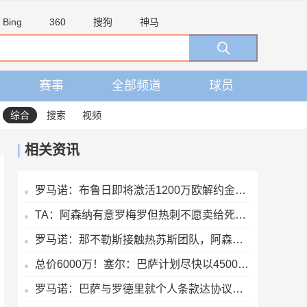
Bing
360
搜狗
神马
赛事
全部频道
球员
综合
搜索
视频
相关资讯
罗马诺：布鲁日即将激活1200万欧解约金，签下马略卡前锋比尔希利
TA：阿森纳有意罗梅罗但热刺不愿卖给死敌，马竞国米是最可能下家
罗马诺：那不勒斯接触热苏斯团队，阿森纳只接受永久转会
总价6000万！塞尔：巴萨计划尽快以4500万欧+1500万报价罗德里
罗马诺：巴萨与罗德里就个人条款达协议，将与曼城谈判确定转会费