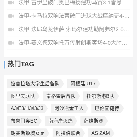
法甲-古伊里破门奥巴梅扬建功马赛3-1雷恩
法甲-卡马拉双响法蒂破门进球大战摩纳哥4-5斯特拉斯堡
法甲-法耶乌龙伊萨-索玛尔建功勒阿弗尔2-0洛里昂
法甲-赛义德双响托万传射朗斯客场4-0大胜里昂
热门TAG
拉普拉塔大学生后备队
阿根廷 U17
图里夫联队
泰格雷后备队
托尔斯港B队
A3/E3/H3/I3/J3
阿沙冶金工人
巴伦查捷特
布鲁门奥EC
南海岸火焰
萨维斯沙
朗赛斯顿城女足
阿拉伯联合
AS ZAM