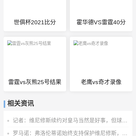
世俱杯2021比分
霍华德VS雷霆40分
雷霆vs灰熊25号结果
老鹰vs奇才录像
相关资讯
记者：维尼修斯续约对皇马当然是好事，但球队重心已倾向姆巴佩
罗马诺：弗洛伦蒂诺始终支持保护维尼修斯，即使后者与阿隆索矛盾