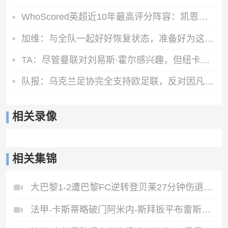
WhoScored英超近10年最高评分阵容：凯恩、德布劳内、B费在列
加维：与全队一起好好恢复状态，准备好为这个赛季全力以赴
TA：尽管曼联对刘易斯·霍尔感兴趣，但纽卡绝不会出售他和乔林顿
队报：乌克兰足协完全支持欧足联，反对因凡蒂诺缺乏透明度的计划
相关录像
相关集锦
大巴黎1-2遭巴黎FC逆转登贝莱27分钟伤退戈里替补双响+读秒绝杀
法甲-卡斯蒂略破门阿米内-斯拜扳平布雷斯特1-1昂热