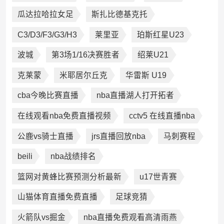
瓜达拉哈拉女足
斯扎比德基克托
C3/D3/F3/G3/H3
莱里亚
珀斯红星U23
波城
第3场1/16决赛胜者
绍莱U21
克莱蒙
米耶居尔丘克
华雷斯 U19
cba今晚比赛直播
nba直播湖人打开拓者
在线观看nba免费直播视频
cctv5 在线直播nba
公鹿vs骑士直播
jrs直播回放nba
马刺赛程
beili
nba战绩排名
篮网对黄蜂比赛预测分析最新
u17世青赛
山猫体育直播免费直播
足球竞猜
火箭队vs掘金
nba直播免费观看高清雨燕