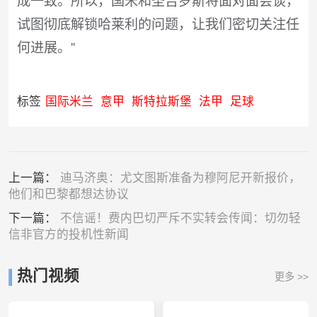
成一致。所以，国米和圣吉罗斯将面对面会谈，
试图彻底解锁哈莱利的问题，让我们密切关注任
何进展。”
标签
国际米兰
意甲
斯特拉斯堡
法甲
足球
上一篇：
迪马济奥：尤文图斯准备为穆阿尼开新报价，
他们和巴黎都想达协议
下一篇：
不信谣！费内巴切严斥不实转会传闻：切勿轻
信非官方的投机性新闻
热门视频
更多 >>