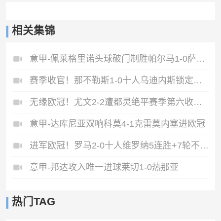
相关集锦
意甲-佩莱格里诺头球破门制胜帕尔马1-0萨索洛
赛季收官！那不勒斯1-0十人乌迪内斯锁定第二丁丁助攻霍伊伦制胜
无缘欧冠！尤文2-2遭都灵绝平赛季第六收官将战欧联DV9双响
意甲-达库尼亚双响科莫4-1克雷莫内塞进欧冠
进军欧冠！罗马2-0十人维罗纳5连胜+7轮不败第3收官迪巴拉2助攻
意甲-邦达攻入唯一进球莱切1-0热那亚
热门TAG