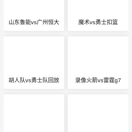
山东鲁能vs广州恒大
魔术vs勇士扣篮
胡人队vs勇士队回放
录像火箭vs雷霆g7