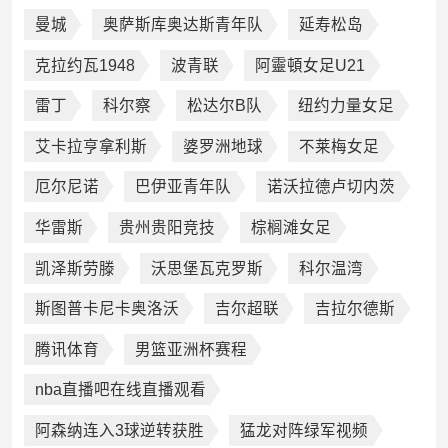
曼城
奥萨斯库奥达斯青年队
延寿松岛
克拉约瓦1948
波青联
阿靈頓女足U21
雷丁
科尔察
松达尔B队
纽约力量女足
艾卡拉亨拿利斯
婆罗洲地球
不莱梅女足
厄尔尼诺
巴伊亚青年队
诺沃拉德卢切内茨
华雷斯
贵州贵阳竞技
棕榈滩女足
凯泽斯劳滕
沃思堡瓦克罗斯
科尔温湾
斯图普卡尼卡奥洛沃
吉尔超联
吉拉尔德斯
腾讯体育
男篮亚洲杯赛程
nba直播吧在线直播观看
阿森纳连入3球逆转获胜
猛龙对阵绿军视频