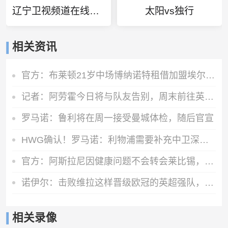
辽宁卫视频道在线直播观看
太阳vs独行
相关资讯
官方：布莱顿21岁中场博纳诺特租借加盟埃尔切，期限为一年
记者：阿劳霍今日将与队友告别，周末前往英格兰租借加盟利物浦
罗马诺：鲁利将在周一接受曼城体检，随后官宣
HWG确认！罗马诺：利物浦需要补充中卫深度，如今出手签下阿劳霍
官方：阿斯拉尼因健康问题不会转会莱比锡，将留在霍芬海姆
诺伊尔：击败维拉这样晋级欧冠的英超强队，很重要
相关录像