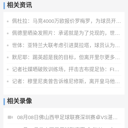
相关资讯
佩杜拉：马竞4000万欧报价罗梅罗，为球员开出超600万欧年薪
佩德里晒染发照片：承诺就是为了兑现的，世界杯冠军=金发佩德里
世体：亚特兰大联考虑引进莫拉塔，球员认为自己还能留在顶级联赛
默尼耶：踢英超是我的目标，但离开里尔更多是因为里尔主席的决定
记者社媒晒破败训练场，抨击吉布提足协：FIFA的拨款去哪里了？
记者：穆里尼奥曾告诉维尼修斯，离开皇马他的身价将大幅下降
相关录像
08月08日佛山西甲足球联赛深圳赛卓VS湛江热点·粤标售电全场录像