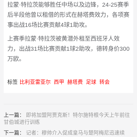
拉蒙·特拉茨能够胜任中场以及边锋，24-25赛季
后半段他曾以租借的形式在赫塔费效力，各项赛
事出战16场比赛贡献4球1助攻。
上赛季拉蒙·特拉茨被黄潜外租至西班牙人效
力，出战31场比赛贡献1球2助攻，德转身价300
万欧。
标签
比利亚雷亚尔
西甲
赫塔费
足球
转会
上一篇：
即将加盟阿贾克斯！特尔施特根今天上午前往
甘伯城进行训练
下一篇：
记者：穆帅介入促成皇马与楚阿梅尼迅速续