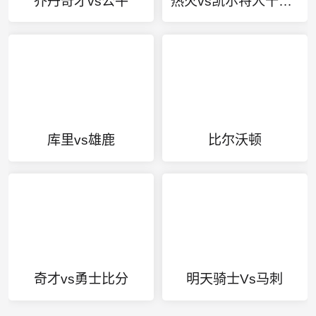
乔丹奇才vs公牛
热火vs凯尔特人十佳球
库里vs雄鹿
比尔沃顿
奇才vs勇士比分
明天骑士Vs马刺