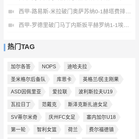
西甲-路易斯-米拉破门奥萨苏纳0-1赫塔费排第17惊险保级
西甲-罗德里破门马丁内斯扳平赫罗纳1-1埃尔切惨遭降级
热门TAG
加尔各答
NOPS
迪哈夫拉
圣米格尔后备队
库恩卡
英格兰/民主刚果
ASD因佩里亚
爱拉联
波利斯拉夫U19
瓦拉日丁
范戴克
斯泽克斯扎迪女足
SV蒂尔米奇
庆州FC女足
塞内加尔U18
第一轮
智利女篮
荷兰
费尔福德镇