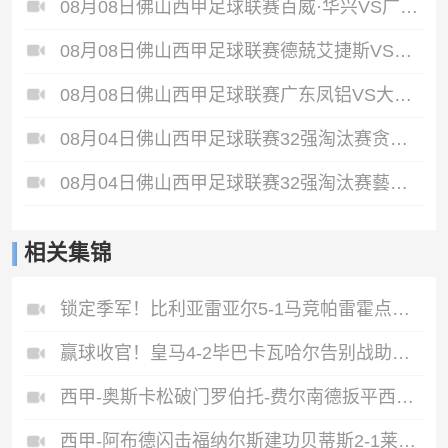
08月08日佛山西甲足球联赛百威·华兴VS广州苏雅蔚雨堂全场录像
08月08日佛山西甲足球联赛德兢艾捷斯VS白坭兴龙全场录像
08月08日佛山西甲足球联赛广东凤铝VS大塘控股全场录像
08月04日佛山西甲足球联赛32强淘汰赛贪玩游戏VS美的薪火全场录像
08月04日佛山西甲足球联赛32强淘汰赛藝品高國際VS湛江狂狼·粵辉能源全场录像
相关集锦
锁定季军！比利亚雷亚尔5-1马竞帕雷霍点射佩雷斯两射一传
赢球收官！皇马4-2毕巴卡瓦哈尔告别战助攻姆巴佩贝林厄姆破门
西甲-奥斯卡松破门罗伯托-费尔南德扳平西班牙人1-1皇家社会
西甲-阿布德闪击福纳尔斯建功贝蒂斯2-1莱万特