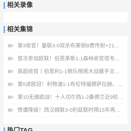
相关录像
相关集锦
第3收官！曼联3-0双杀布莱顿B费传射+21助破纪录独享英超助攻王
首次参加欧联！伯恩茅斯1-1森林收官塔韦尼耶救主怀特远射破门
英超收官丨伯恩利1-1狼队榜尾大战握手言和两队双双降入英冠
第5进欧冠！利物浦1-1布伦特福德萨拉赫、罗伯逊结束9年红军生涯
第10无缘欧战！十人切尔西1-2桑德兰近9轮仅1胜桑德兰第7进欧战
惨遭降级！西汉姆联3-0利兹联时隔15年再度降级至英冠
热门TAG