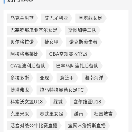
乌克兰男篮
艾巴尤利亚
圣塔菲女足
巴塞罗那瓜亚基尔女足
斯图加特二队
贝尔格拉诺
捷女甲
诺克斯袭击者
阿拉格韦莱比
CBA常规赛收官战
CA坦波利后备队
巴拿马阿连扎后备队
多拉多斯
亚琛
意篮甲
湘南海洋
博塔弗戈
拉马特拉奥勒女足FC
科索沃女篮U18
绿城
塞尔维亚U18
克里米采
春武里女足
越南
杜国坡吉
活塞对战公牛比赛直播
篮网vs詹姆斯直播