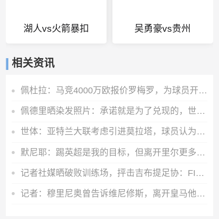
湖人vs火箭暴扣
吴勇豪vs贵州
相关资讯
佩杜拉：马竞4000万欧报价罗梅罗，为球员开出超600万欧年薪
佩德里晒染发照片：承诺就是为了兑现的，世界杯冠军=金发佩德里
世体：亚特兰大联考虑引进莫拉塔，球员认为自己还能留在顶级联赛
默尼耶：踢英超是我的目标，但离开里尔更多是因为里尔主席的决定
记者社媒晒破败训练场，抨击吉布提足协：FIFA的拨款去哪里了？
记者：穆里尼奥曾告诉维尼修斯，离开皇马他的身价将大幅下降