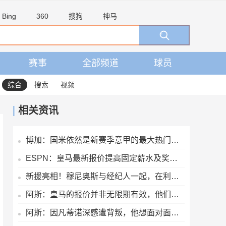
Bing
360
搜狗
神马
赛事
全部频道
球员
综合
搜索
视频
相关资讯
博加：国米依然是新赛季意甲的最大热门，他们是卫冕冠军
ESPN：皇马最新报价提高固定薪水及奖金，维尼修斯肖像权仍有分歧
新援亮相！穆尼奥斯与经纪人一起，在利物浦训练中心拍下合影
阿斯：皇马的报价并非无限期有效，他们希望维尼修斯迅速回应
阿斯：因凡蒂诺深感遭背叛，他想面对面听听核心人物真实想法