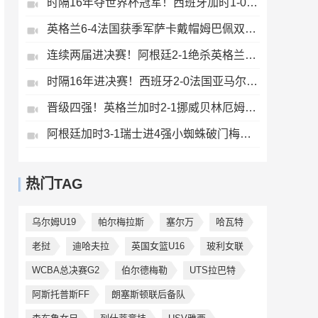
时隔16年夺世界杯冠军！西班牙加时1-0阿根廷费兰制胜恩佐染红
英格兰6-4法国获季军萨卡戴帽姆巴佩双响创纪录奥利塞2助+失良机
连续两届进决赛！阿根廷2-1绝杀英格兰劳塔罗恩佐破门梅西两助攻
时隔16年进决赛！西班牙2-0法国亚马尔造点奥亚萨瓦尔、波罗破门
晋级四强！英格兰加时2-1挪威贝林厄姆连场双响谢尔德鲁普破门
阿根廷加时3-1瑞士进4强小蜘蛛破门梅西助攻麦卡恩博洛假摔染红
热门TAG
乌尔姆U19
帕尔梅拉斯
塞尔万
哈瓦特
老挝
迪哈夫拉
英国女篮U16
玻利女联
WCBA总决赛G2
伯尔德梅勒
UTS拉巴特
阿斯托普斯FF
朗塞斯顿联后备队