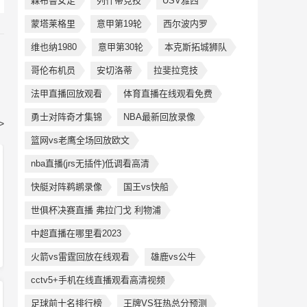
森布鲁女足
列什蒂竞技
USV雅西
蒙塔莱格里
意甲第19轮
西尔波内罗
维也纳1980
意甲第30轮
本克斯拓城狮队
哥伦布机员
安切洛蒂
拉斐拉竞技
法甲直播回放观看
体育直播在线观看免费
勇士对阵奇才集锦
NBA最新回放录像
>
篮网vs老鹰全场回放欧文
nba直播(jrs无插件)低调看高清
快艇对阵鹈鹕录像
国王vs快船
世俱杯决赛直播 弗拉门戈 利物浦
中超直播在哪里看2023
火箭vs雷霆回放在线观看
雄鹿vs公牛
cctv5+手机在线直播观看高清视频
足球前十名排行榜
王牌VS狂热总分预测