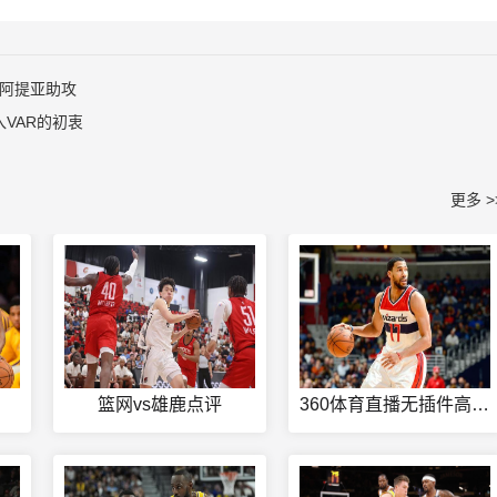
，阿提亚助攻
VAR的初衷
更多 >
篮网vs雄鹿点评
360体育直播无插件高清55