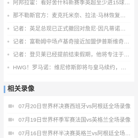
阿邦拉霍：看好舍什科新赛季英超至少进15球，期待他越踢越好
那不勒斯官方：麦克托米奈、拉法·马林恢复合练
记者：英足总现已正式撤回对詹尼·因凡蒂诺的支持
记者：富勒姆中场卢基奇接近加盟伊普斯维奇，预计周五接受体检
记者：登贝莱已经提前结束假期，他将专注于训练恢复和欧洲超级杯
HWG！罗马诺：维尼修斯即将与皇马续约，签下为期6年的全新合同
相关录像
07月20日世界杯决赛西班牙vs阿根廷全场录像
07月19日世界杯季军赛法国vs英格兰全场录像
07月16日世界杯半决赛英格兰vs阿根廷全场录像