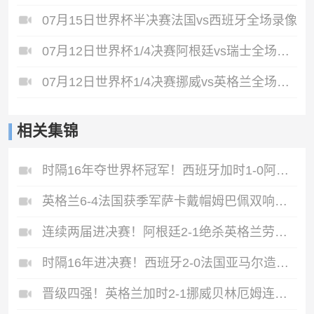
07月15日世界杯半决赛法国vs西班牙全场录像
07月12日世界杯1/4决赛阿根廷vs瑞士全场录像
07月12日世界杯1/4决赛挪威vs英格兰全场录像
相关集锦
时隔16年夺世界杯冠军！西班牙加时1-0阿根廷费兰制胜恩佐染红
英格兰6-4法国获季军萨卡戴帽姆巴佩双响创纪录奥利塞2助+失良机
连续两届进决赛！阿根廷2-1绝杀英格兰劳塔罗恩佐破门梅西两助攻
时隔16年进决赛！西班牙2-0法国亚马尔造点奥亚萨瓦尔、波罗破门
晋级四强！英格兰加时2-1挪威贝林厄姆连场双响谢尔德鲁普破门