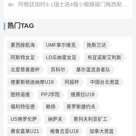
阿根廷加时3-1瑞士进4强小蜘蛛破门梅西助攻麦卡恩博洛假摔染红
热门TAG
累西腓航海
UMF拿尔维克
拖斯兰达
阿斯特女足
LD瓜纳雷女足
布宜诺斯艾利斯
北爱慈善盾杯
苏科尔
基尔温流浪者队
德累斯顿迪纳摩U19
阿超杯
中国台北男篮
图特诺维
PPJ学院
维赛拉U19
福利特伍德
赖扬
普罗斯捷约夫
US佛罗伦萨
纳萨夫
普列夫利亚矿工
黄安嘉莱U21
格鲁吉亚U18
加拿大男篮