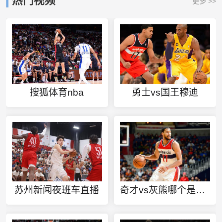
热门视频
更多 >>
搜狐体育nba
勇士vs国王穆迪
苏州新闻夜班车直播
奇才vs灰熊哪个是主队