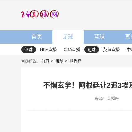
首页
足球
篮球
直
篮球
NBA直播
CBA直播
足球
英超直播
中
当前位置：
首页
足球
世界杯
不惧玄学！阿根廷让2追3埃
来源：直播吧