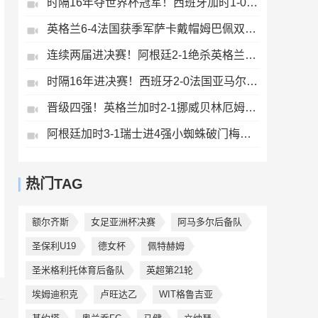
时隔16年夺世界杯冠军！西班牙加时1-0阿根廷费兰制胜恩佐染红
英格兰6-4法国获季军萨卡戴帽姆巴佩双响创纪录奥利塞2助+失良机
连续两届进决赛！阿根廷2-1绝杀英格兰劳塔罗恩佐破门梅西两助攻
时隔16年进决赛！西班牙2-0法国亚马尔造点奥亚萨瓦尔、波罗破门
晋级四强！英格兰加时2-1挪威贝林厄姆连场双响谢尔德鲁普破门
阿根廷加时3-1瑞士进4强小蜘蛛破门梅西助攻麦卡恩博洛假摔染红
热门TAG
额尔齐斯
女足亚洲杯决赛
阿马多尔后备队
圣保利U19
德女杯
佩特赫姆
圣米格利托体育后备队
英超第21轮
埃姆迪积克
卢旺达乙
WIT格鲁吉亚