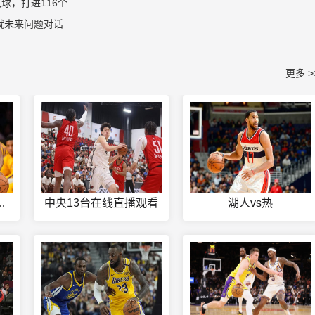
球，打进116个
就未来问题对话
更多 >
s热火g3锦集
中央13台在线直播观看
湖人vs热