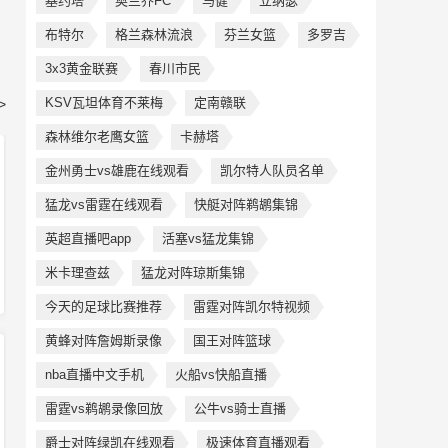
基约塔
奥兰乔FC
马健
立纳瑟
布特尔
格兰森林流浪
芬兰女篮
多罗吉
3x3黄金联赛
春川市民
KSV瓦坦体育不莱梅
定南赣联
>
森林维尔老鹰女篮
卡赫塔
金州勇士vs雄鹿在线观看
凯尔特人队员名单
猛龙vs雷霆在线观看
快艇对阵鹈鹕集锦
英超直播吧app
活塞vs猛龙集锦
米卡理查兹
猛龙对阵琼斯集锦
今天的足球比赛推荐
雷霆对阵凯尔特视频
黄蜂对阵詹姆斯录像
国王对阵篮球
nba直播中文手机
火船vs快船直播
雷霆vs鹈鹕录像回放
公牛vs骑士直播
爵士对阵绿凯在线观看
极速体育直播观看