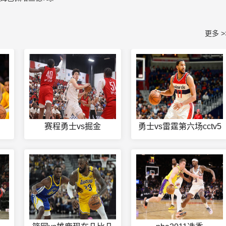
更多 >
赛程勇士vs掘金
勇士vs雷霆第六场cctv5