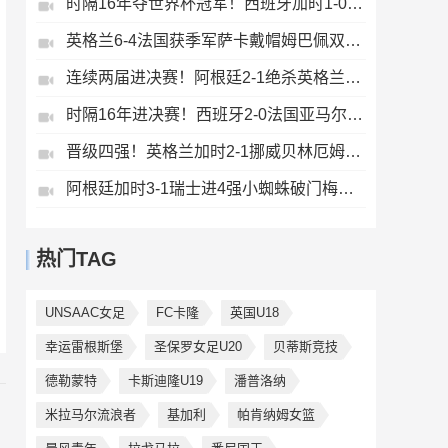
时隔16年夺世界杯冠军！西班牙加时1-0阿根廷费兰制胜恩佐染红
英格兰6-4法国获季军萨卡戴帽姆巴佩双响创纪录奥利塞2助+失良机
连续两届进决赛！阿根廷2-1绝杀英格兰劳塔罗恩佐破门梅西两助攻
时隔16年进决赛！西班牙2-0法国亚马尔造点奥亚萨瓦尔、波罗破门
晋级四强！英格兰加时2-1挪威贝林厄姆连场双响谢尔德鲁普破门
阿根廷加时3-1瑞士进4强小蜘蛛破门梅西助攻麦卡恩博洛假摔染红
热门TAG
UNSAAC女足
FC卡隆
英国U18
幸运雷根斯堡
圣保罗女足U20
贝蒂斯竞技
德勒蒙特
卡斯迪隆U19
潘普洛纳
米拉马尔流浪者
基加利
帕肯纳姆女篮