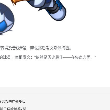
-2逆转埃及晋级8强，摩根赛后发文嘲讽梅西。
的球员。摩根发文：“依然是历史最佳——在失点方面。”
很高兴陪在他身边
姆巴佩哈兰德7球