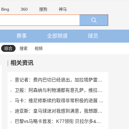
Bing
360
搜狗
神马
赛事
全部频道
球员
综合
搜索
视频
相关资讯
意记者：费内巴切已经退出，加拉塔萨雷仍在坚持要签下莱奥
卫报：阿森纳与利物浦都有意孔萨，维拉要价6000万镑
马卡：维尼修斯续约取得非常积极的进展 迪奥曼德交易已接近完成
迪亚斯：皇马球迷对我感到满意，我想跟随穆里尼奥赢得冠军
巴黎vs马略卡首发：K77领衔 贝拉尔多&萨福诺夫出战 多人轮换