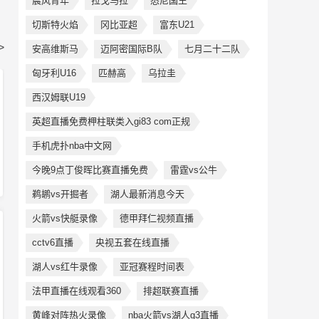
晨风青年
拉戈马拉
悉尼国王
切斯特火焰
冈比亚超
富东U21
>
安高维斯马
迈阿密国际B队
七月二十二队
匈牙利U16
匹赫高
乌拉圭
西汉姆联U19
英超直播免费柙柱联类入gi83 com正规
手机虎扑nba中文网
今晚9点丁俊晖比赛直播免费
雷霆vs公牛
鹈鹕vs开掘者
湖人最新消息今天
火箭vs快艇录像
德甲拜仁视频直播
cctv6直播
央视五套在线直播
湖人vs红牛录像
亚冠赛程时间表
法甲直播在线观看360
排超联赛直播
黄峰对阵热火录像
nba火箭vs湖人g3直播