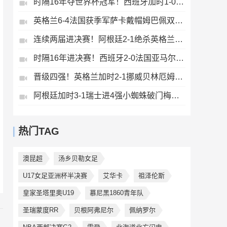
时隔16年夺世界杯冠军！西班牙加时1-0阿根廷费兰制胜恩佐染红
英格兰6-4法国获季军萨卡戴帽姆巴佩双响创纪录奥利塞2助+失良机
连续两届进决赛！阿根廷2-1绝杀英格兰劳塔罗恩佐破门梅西两助攻
时隔16年进决赛！西班牙2-0法国亚马尔造点奥亚萨瓦尔、波罗破门
晋级四强！英格兰加时2-1挪威贝林厄姆连场双响谢尔德鲁普破门
阿根廷加时3-1瑞士进4强小蜘蛛破门梅西助攻麦卡恩博洛假摔染红
热门TAG
澳昆超
汤乡贝勒女足
U17女足亚洲杯半决赛
艾华卡
祖泽伦斯
皇家圣塔里奥U19
慕尼黑1860青年队
圣瑞蒙度RR
贝根阿弗尼尔
佩纳罗尔