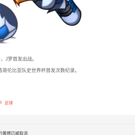
士，J罗首发出战。
创造哥伦比亚队史世界杯首发次数纪录。
甲
足球
的黄牌已被取消