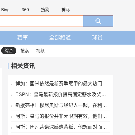
Bing
360
搜狗
神马
赛事
全部频道
球员
综合
搜索
视频
相关资讯
博加：国米依然是新赛季意甲的最大热门，他们是卫冕冠军
ESPN：皇马最新报价提高固定薪水及奖金，维尼修斯肖像权仍有分歧
新援亮相！穆尼奥斯与经纪人一起，在利物浦训练中心拍下合影
阿斯：皇马的报价并非无限期有效，他们希望维尼修斯迅速回应
阿斯：因凡蒂诺深感遭背叛，他想面对面听听核心人物真实想法