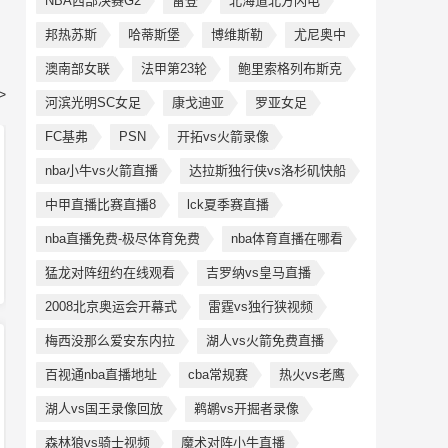
NBA西部决赛G2
雷登
北海道北方闪电
邦热苏斯
哈蒂斯堡
博维斯勒
尤尼奥中
澳南部女联
法甲第23轮
鲍里索格列布斯克
>
河滨光明SC女足
康戈迪亚
罗亚女足
FC基弗
PSN
开拓vs火箭录像
nba小牛vs火箭直播
达拉斯独行侠vs洛杉矶快船
中甲直播比赛直播8
lck夏季赛直播
nba直播免费-极尽体育免费
nba体育直播在哪看
猛龙对阵纽约在线观看
吉罗纳vs皇马直播
2008北京奥运会开幕式
雷霆vs独行狭视频
梅西没那么爱安东内拉
湖人vs火箭免费直播
百视通nba直播地址
cba常规赛
热火vs老鹰
湖人vs国王录像回放
鹈鹕vs开掘者录像
森林狼vs骑士视频
魔术对阵小牛直播