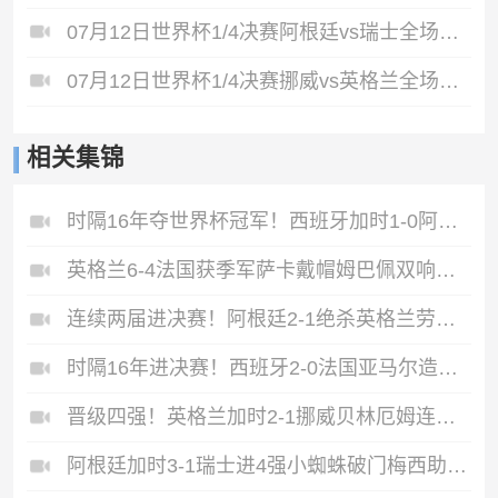
07月12日世界杯1/4决赛阿根廷vs瑞士全场录像
07月12日世界杯1/4决赛挪威vs英格兰全场录像
相关集锦
时隔16年夺世界杯冠军！西班牙加时1-0阿根廷费兰制胜恩佐染红
英格兰6-4法国获季军萨卡戴帽姆巴佩双响创纪录奥利塞2助+失良机
连续两届进决赛！阿根廷2-1绝杀英格兰劳塔罗恩佐破门梅西两助攻
时隔16年进决赛！西班牙2-0法国亚马尔造点奥亚萨瓦尔、波罗破门
晋级四强！英格兰加时2-1挪威贝林厄姆连场双响谢尔德鲁普破门
阿根廷加时3-1瑞士进4强小蜘蛛破门梅西助攻麦卡恩博洛假摔染红