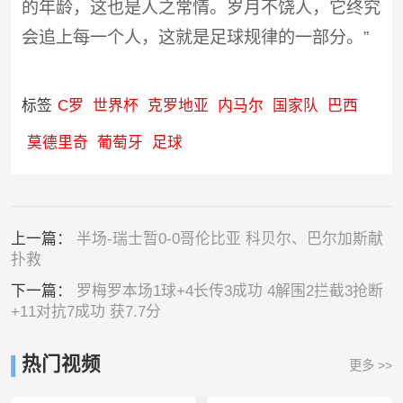
的年龄，这也是人之常情。岁月不饶人，它终究
会追上每一个人，这就是足球规律的一部分。”
标签
C罗
世界杯
克罗地亚
内马尔
国家队
巴西
莫德里奇
葡萄牙
足球
上一篇：
半场-瑞士暂0-0哥伦比亚 科贝尔、巴尔加斯献
扑救
下一篇：
罗梅罗本场1球+4长传3成功 4解围2拦截3抢断
+11对抗7成功 获7.7分
热门视频
更多 >>