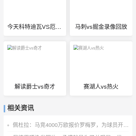
今天科特迪瓦VS厄瓜多尔直播
马刺vs掘金录像回放
解读爵士vs奇才
赛湖人vs热火
相关资讯
佩杜拉：马竞4000万欧报价罗梅罗，为球员开出超600万欧年薪