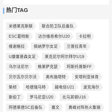
热门TAG
米德莱克斯联
联合防卫队后备队
ESC葛特斯
达尔维奇希尔U20
卡拉明
维谢格拉
佩纳罗尔女足
兰普拉青年
U康塞普森女足
莱克尼尔阿尔拜尔U19
乌尔法尼尔
格莱萨克瑟
阿斯托普斯FF
贝尔瓦尔贝尔沃
奥布施塔特
安塔利亚体育
柴桢
哈德瑞马特
越电信U21
波克海尔
斯伯丁
罗马尼亚U20
北马其顿U16
阿德莱德SC后备队
塞文
黄峰对阵热火集锦