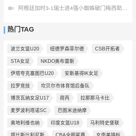
阿根廷加时3-1瑞士进4强小蜘蛛破门梅西助攻麦卡恩博洛假摔染红
热门TAG
波兰女篮U20
纽德罗森菲尔德
CSB开拓者
STA女足
NKDO奥布雷斯
伊塔夸克塞图巴U20
安斯基得IK女足
拉罗竞技
坎贝尔市体育馆后备队
博茨瓦纳女足U17
荷丙
拉那那马卡比
麦罗波利塔诺SC
巴图米迪纳摩
奥地利维也纳
印度女篮U18
马利特史堡联
塔比斯比利尼斯
CBA全明星赛
女南美锦标