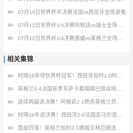
07月15日世界杯半决赛法国vs西班牙全场录像
07月12日世界杯1/4决赛阿根廷vs瑞士全场录像
07月12日世界杯1/4决赛挪威vs英格兰全场录像
相关集锦
时隔16年夺世界杯冠军！西班牙加时1-0阿根廷费兰制胜恩佐染红
英格兰6-4法国获季军萨卡戴帽姆巴佩双响创纪录奥利塞2助+失良机
连续两届进决赛！阿根廷2-1绝杀英格兰劳塔罗恩佐破门梅西两助攻
时隔16年进决赛！西班牙2-0法国亚马尔造点奥亚萨瓦尔、波罗破门
晋级四强！英格兰加时2-1挪威贝林厄姆连场双响谢尔德鲁普破门