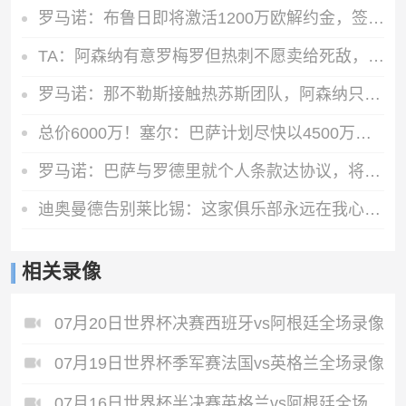
罗马诺：布鲁日即将激活1200万欧解约金，签下马略卡前锋比尔希利
TA：阿森纳有意罗梅罗但热刺不愿卖给死敌，马竞国米是最可能下家
罗马诺：那不勒斯接触热苏斯团队，阿森纳只接受永久转会
总价6000万！塞尔：巴萨计划尽快以4500万欧+1500万报价罗德里
罗马诺：巴萨与罗德里就个人条款达协议，将与曼城谈判确定转会费
迪奥曼德告别莱比锡：这家俱乐部永远在我心中占据特殊位置
相关录像
07月20日世界杯决赛西班牙vs阿根廷全场录像
07月19日世界杯季军赛法国vs英格兰全场录像
07月16日世界杯半决赛英格兰vs阿根廷全场录像