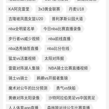
KA阿克雷里
3x3黄金联赛
丹麦U18
吉隆坡凤凰女篮U20
普利茅斯公园大道
nba全明星名单
今日nba比赛直播录像
步行者vs威少视频
nba前线直播
nba选秀抽签直播
nba比分在线
猛龙vs活塞视频
太阳对阵掘
雷霆对阵湖人集锦
NBA骑士比赛直播视频
骑土vs骑士
鹈鹕vs开掘者集锦
魔术对公牛的比分预测
勇气vs快船
黄蜂对阵太阳录像
沙特阿拉伯男足vs中国男足
人人体育app直播
森林狼对战公牛比赛直播