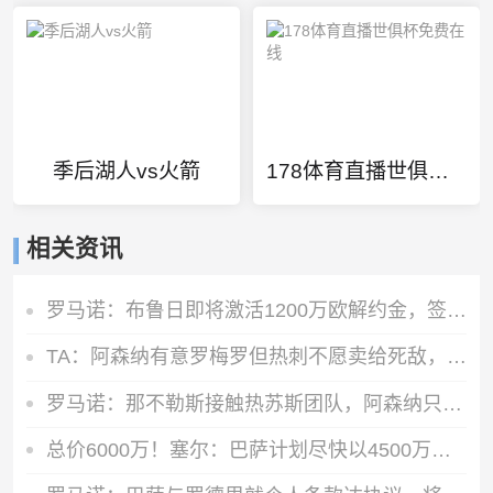
季后湖人vs火箭
178体育直播世俱杯免费在线
相关资讯
罗马诺：布鲁日即将激活1200万欧解约金，签下马略卡前锋比尔希利
TA：阿森纳有意罗梅罗但热刺不愿卖给死敌，马竞国米是最可能下家
罗马诺：那不勒斯接触热苏斯团队，阿森纳只接受永久转会
总价6000万！塞尔：巴萨计划尽快以4500万欧+1500万报价罗德里