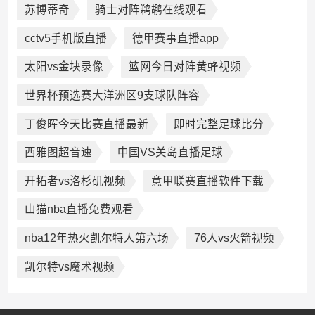
苏博蒂奇
骑士对阵鹈鹕在线观看
cctv5手机版直播
德甲赛事直播app
太阳vs金块录像
篮网今日对阵黄蜂视频
世界杯预选赛大洋洲区9支球队阵容
丁俊晖今天比赛直播最新
即时完整足球比分
西雅图超音速
中国VS关岛直播足球
开拓者vs洛杉矶视频
意甲联赛直播软件下载
山猫nba直播免费观看
nba12年热火凯尔特人第六场
76人vs火箭视频
凯尔特vs魔术视频