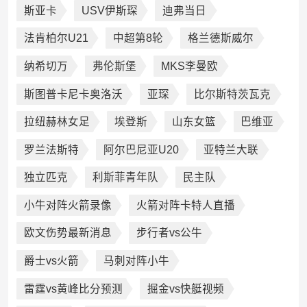
斯亚卡
USV伊斯琛
迪弗当日
法肯柏尔U21
中超第8轮
格兰德斯威尔
纳希切万
弗伦斯堡
MKS李曼欧
斯图普卡尼卡奥洛沃
亚琛
比尔斯特茨瓦克
拉纽赫林女足
埃登斯
山东女篮
巴维亚
罗兰法斯特
阿尔巴尼亚U20
亚特兰大联
独立匹克
利斯菲青年队
民主队
小牛对阵火箭录像
火箭对阵卡特人直播
欧文伤势最新消息
步行者vs公牛
爵士vs火箭
马刺对阵小牛
雷霆vs黄峰比分预测
掘金vs快艇视频