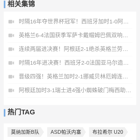
相关集锦
时隔16年夺世界杯冠军！西班牙加时1-0阿根廷费兰制胜恩佐染红
英格兰6-4法国获季军萨卡戴帽姆巴佩双响创纪录奥利塞2助+失良机
连续两届进决赛！阿根廷2-1绝杀英格兰劳塔罗恩佐破门梅西两助攻
时隔16年进决赛！西班牙2-0法国亚马尔造点奥亚萨瓦尔、波罗破门
晋级四强！英格兰加时2-1挪威贝林厄姆连场双响谢尔德鲁普破门
阿根廷加时3-1瑞士进4强小蜘蛛破门梅西助攻麦卡恩博洛假摔染红
热门TAG
莫纳加斯B队
ASD帕沃内塞
布拉希尔 U20