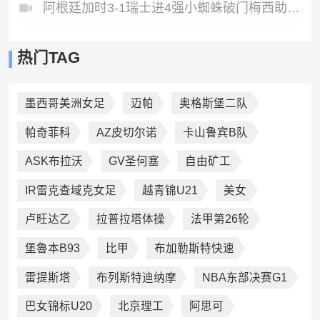
阿根廷加时3-1瑞士进4强小蜘蛛破门梅西助攻麦卡恩博洛假摔染红
热门TAG
墨西哥美洲女足
迈帕
奥格斯堡二队
帕奇菲科
AZ皮切尔诺
卡山鲁宾B队
ASK布拉沃
GV圣何塞
自由矿工
IR雷克查域克女足
越青锦U21
美女
卢旺达乙
拉普拉塔体操
法甲第26轮
堡魯本B93
比甲
布加勒斯特快速
雷提斯塔
布列斯特迪纳摩
NBA东部决赛G1
巴女锦标U20
北京理工
阿思可