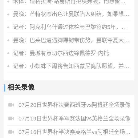
米体：道格拉斯·路易斯再拒埃弗顿，他想留队 但俱乐部尚未敲定
曼晚：芒特状态出色让曼联陷入纠结，如果想四线争冠可能还得买人
记者：阿克利乌什通过体检与巴黎签约5年，转会费5000万欧元
曼晚：巴莱巴遭遇脚踝韧带伤势，曼联今夏大概率不会继续追求他
记者：曼城有意切尔西边锋佩德罗·内托
记者：小蜘蛛下周将告知西蒙尼离队愿望，并希望得到理解和帮助
相关录像
07月20日世界杯决赛西班牙vs阿根廷全场录像
07月19日世界杯季军赛法国vs英格兰全场录像
07月16日世界杯半决赛英格兰vs阿根廷全场录像