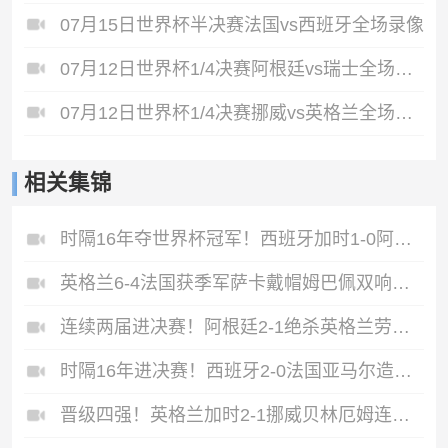
07月15日世界杯半决赛法国vs西班牙全场录像
07月12日世界杯1/4决赛阿根廷vs瑞士全场录像
07月12日世界杯1/4决赛挪威vs英格兰全场录像
相关集锦
时隔16年夺世界杯冠军！西班牙加时1-0阿根廷费兰制胜恩佐染红
英格兰6-4法国获季军萨卡戴帽姆巴佩双响创纪录奥利塞2助+失良机
连续两届进决赛！阿根廷2-1绝杀英格兰劳塔罗恩佐破门梅西两助攻
时隔16年进决赛！西班牙2-0法国亚马尔造点奥亚萨瓦尔、波罗破门
晋级四强！英格兰加时2-1挪威贝林厄姆连场双响谢尔德鲁普破门