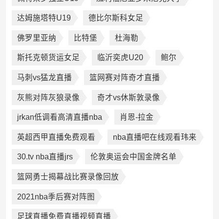
达姆施塔特U19
德比尔斯科女足
佛罗里亚纳
比特堡
杜海勒
斯托克顿货运女足
临沂奕虎U20
鲍尔
马刺vs猛龙直播
篮网赛对阵奇才直播
灰熊对阵灰狼录像
奇才vs休斯敦录像
jrkan低调看高清直播nba
肖恩-拉金
英超西甲直播免费观看
nba直播吧在线观看玮来
30.tv nba直播jrs
伦敦奥运会中国金牌名单
篮网勇士揭幕战比赛录像回放
2021nba季后赛对阵图
足球直播免费直播视频直播