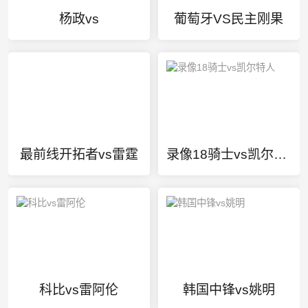
杨政vs
葡萄牙VS民主刚果
最前线开拓者vs雷霆
录像18骑士vs凯尔特人
科比vs雷阿伦
韩国中锋vs姚明