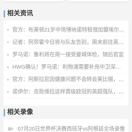
相关资讯
官方：布莱顿21岁中场博纳诺特租借加盟埃尔切，期限为一年
记者：阿劳霍今日将与队友告别，周末前往英格兰租借加盟利物浦
罗马诺：鲁利将在周一接受曼城体检，随后官宣
HWG确认！罗马诺：利物浦需要补充中卫深度，如今出手签下阿劳霍
官方：阿斯拉尼因健康问题不会转会莱比锡，将留在霍芬海姆
诺伊尔：击败维拉这样晋级欧冠的英超强队，很重要
相关录像
07月20日世界杯决赛西班牙vs阿根廷全场录像