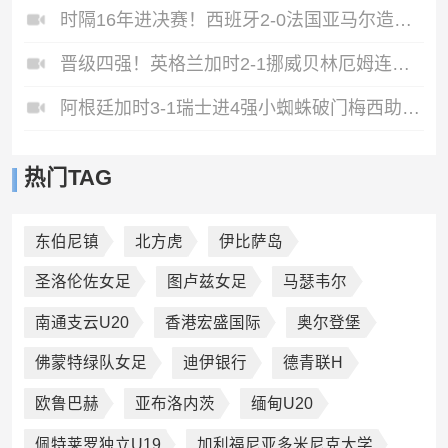
时隔16年进决赛！西班牙2-0法国亚马尔造点奥亚萨瓦尔、波罗破门
晋级四强！英格兰加时2-1挪威贝林厄姆连场双响谢尔德鲁普破门
阿根廷加时3-1瑞士进4强小蜘蛛破门梅西助攻麦卡恩博洛假摔染红
热门TAG
东伯尼镇
北方虎
伊比萨岛
圣洛伦佐女足
图卢兹女足
马瑟韦尔
南通支云U20
香港宏盛国际
奥尔登堡
佛蒙特绿队女足
迪伊银行
德青联H
欧鲁巴赫
亚布洛内茨
缅甸U20
佩特莱罗独立U19
加利福尼亚多米尼克大学