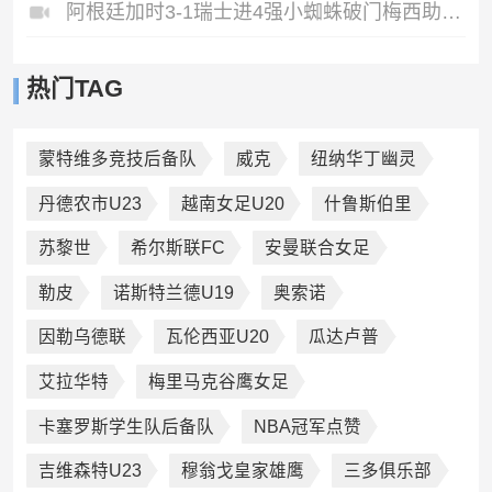
阿根廷加时3-1瑞士进4强小蜘蛛破门梅西助攻麦卡恩博洛假摔染红
热门TAG
蒙特维多竞技后备队
威克
纽纳华丁幽灵
丹德农市U23
越南女足U20
什鲁斯伯里
苏黎世
希尔斯联FC
安曼联合女足
勒皮
诺斯特兰德U19
奥索诺
因勒乌德联
瓦伦西亚U20
瓜达卢普
艾拉华特
梅里马克谷鹰女足
卡塞罗斯学生队后备队
NBA冠军点赞
吉维森特U23
穆翁戈皇家雄鹰
三多俱乐部