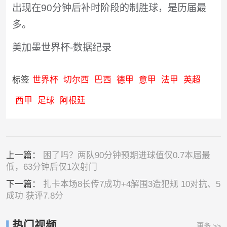
出现在90分钟后补时阶段的制胜球，是历届最
多。
美加墨世界杯-数据纪录
标签
世界杯
切尔西
巴西
德甲
意甲
法甲
英超
西甲
足球
阿根廷
上一篇：
困了吗？两队90分钟预期进球值仅0.7本届最
低，63分钟后仅1次射门
下一篇：
扎卡本场8长传7成功+4解围3造犯规 10对抗、5
成功 获评7.8分
热门视频
更多 >>