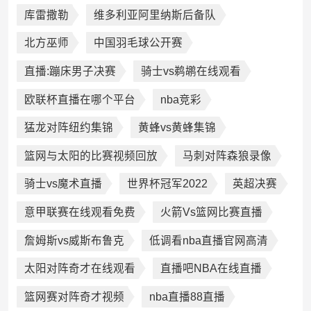
库雷撒勒
维多利亚阿里纳斯后备队
北方巫师
中国羽毛球公开赛
直播:蹦床男子决赛
骑士vs鹈鹕在线观看
欧联杯直播在哪个平台
nba竞彩
猛龙对阵纽约集锦
黄蜂vs黄蜂集锦
篮网与太阳的比赛视频回放
马刺对阵森狼录像
骑士vs魔术直播
世界杯冠军2022
英超决赛
意甲联赛在线观看免费
火箭Vs篮网比赛直播
詹姆斯vs威斯布鲁克
低调看nba直播官网高清
太阳对阵奇才在线观看
直播吧NBA在线直播
篮网赛对阵奇才视频
nba直播88直播