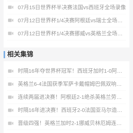
07月15日世界杯半决赛法国vs西班牙全场录像
07月12日世界杯1/4决赛阿根廷vs瑞士全场录像
07月12日世界杯1/4决赛挪威vs英格兰全场录像
相关集锦
时隔16年夺世界杯冠军！西班牙加时1-0阿根廷费兰制胜恩佐染红
英格兰6-4法国获季军萨卡戴帽姆巴佩双响创纪录奥利塞2助+失良机
连续两届进决赛！阿根廷2-1绝杀英格兰劳塔罗恩佐破门梅西两助攻
时隔16年进决赛！西班牙2-0法国亚马尔造点奥亚萨瓦尔、波罗破门
晋级四强！英格兰加时2-1挪威贝林厄姆连场双响谢尔德鲁普破门