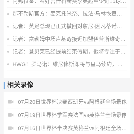
阿邦拉霍：看好舍什科新赛季英超至少进15球，期待他越踢越好
那不勒斯官方：麦克托米奈、拉法·马林恢复合练
记者：英足总现已正式撤回对詹尼·因凡蒂诺的支持
记者：富勒姆中场卢基奇接近加盟伊普斯维奇，预计周五接受体检
记者：登贝莱已经提前结束假期，他将专注于训练恢复和欧洲超级杯
HWG！罗马诺：维尼修斯即将与皇马续约，签下为期6年的全新合同
相关录像
07月20日世界杯决赛西班牙vs阿根廷全场录像
07月19日世界杯季军赛法国vs英格兰全场录像
07月16日世界杯半决赛英格兰vs阿根廷全场录像