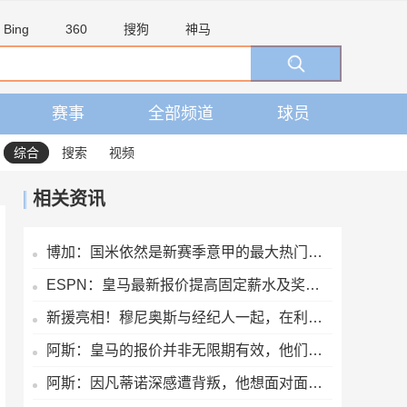
Bing
360
搜狗
神马
赛事
全部频道
球员
综合
搜索
视频
相关资讯
博加：国米依然是新赛季意甲的最大热门，他们是卫冕冠军
ESPN：皇马最新报价提高固定薪水及奖金，维尼修斯肖像权仍有分歧
新援亮相！穆尼奥斯与经纪人一起，在利物浦训练中心拍下合影
阿斯：皇马的报价并非无限期有效，他们希望维尼修斯迅速回应
阿斯：因凡蒂诺深感遭背叛，他想面对面听听核心人物真实想法