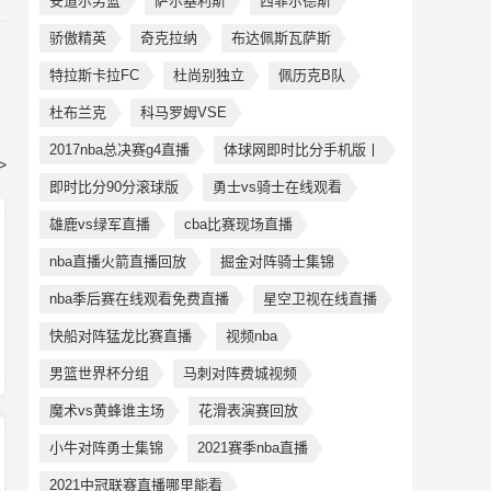
安道尔男篮
萨尔基利斯
西菲尔德斯
骄傲精英
奇克拉纳
布达佩斯瓦萨斯
特拉斯卡拉FC
杜尚别独立
佩历克B队
杜布兰克
科马罗姆VSE
2017nba总决赛g4直播
体球网即时比分手机版丨
>
即时比分90分滚球版
勇士vs骑士在线观看
雄鹿vs绿军直播
cba比赛现场直播
nba直播火箭直播回放
掘金对阵骑士集锦
nba季后赛在线观看免费直播
星空卫视在线直播
快船对阵猛龙比赛直播
视频nba
男篮世界杯分组
马刺对阵费城视频
魔术vs黄蜂谁主场
花滑表演赛回放
小牛对阵勇士集锦
2021赛季nba直播
2021中冠联赛直播哪里能看