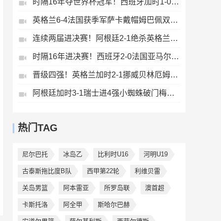
时隔16年夺世界杯冠军！西班牙加时1-0阿根廷费兰制胜恩佐染红
英格兰6-4法国获季军萨卡戴帽姆巴佩双响创纪录奥利塞2助+失良机
连续两届进决赛！阿根廷2-1绝杀英格兰劳塔罗恩佐破门梅西两助攻
时隔16年进决赛！西班牙2-0法国亚马尔造点奥亚萨瓦尔、波罗破门
晋级四强！英格兰加时2-1挪威贝林厄姆连场双响谢尔德鲁普破门
阿根廷加时3-1瑞士进4强小蜘蛛破门梅西助攻麦卡恩博洛假摔染红
热门TAG
尼尔巴托
冰岛乙
比利时U16
河明U19
古泰斯拖比度B队
西甲第22轮
利维贝雷
关岛男篮
阿本雷亚
所罗岛联
澳首超
卡斯托洛
阿全甲
斯哈尔巴赫