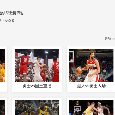
他依然激情四射
上仍0-0
更多 >
勇士vs国王重播
湖人vs骑士入场