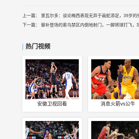
上一篇：
里瓦尔多：谈论梅西表现无异于画蛇添足，39岁的
下一篇：
替补登场的索乌禁区内倒地射门，一脚将球打飞，场
热门视频
安徽卫视回看
消息火箭vs公牛