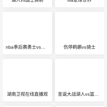
湖人vs国王赛前
fifa足球世界
nba季后赛勇士vs火箭全场回放
伤停鹈鹕vs骑士
湖南卫视在线直播观
圣诞大战湖人vs篮网宣传片