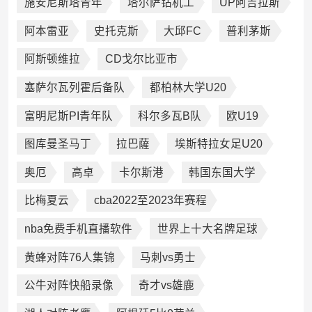
施安尼斯塔青年
塔尔萨钻机工
UP阿吉拉斯
阿本雷亚
史托克斯
大邱FC
普利茅斯
阿斯顿维拉
CD戈尔比亚市
塞萨尔瓦列霍后备队
都柏林大学U20
富明尼斯PI青年队
科尔多瓦B队
欧U19
图库曼圣马丁
拉巴薩
埃斯特拉女足U20
奥厄
高卓
卡尔斯港
韩国东国大学
比梅夏云
cba2022至2023年赛程
nba免费手机直播软件
世界上十大名牌足球
黄蜂对阵76人集锦
马刺vs勇士
公牛对阵快船录像
奇才vs雄鹿