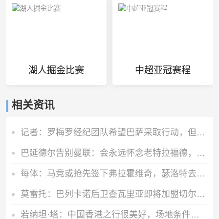
湖人掘金比赛
中超亚冠赛程
相关资讯
记者：罗梅罗经纪团队希望巴萨采取行动，但后者首选引进罗德里
巴延德尔告别曼联：会永远怀念老特拉福德，我的心与你们同在
每体：马竞或抢先签下弗拉霍维奇，瑟洛特去留成关键变量
莫雷托：巴列卡诺后卫查瓦里亚即将加盟切尔西，很快就会官方宣布
若纳坦·塔：中国香港之行很美好，场地条件一般 但我们踢得不错