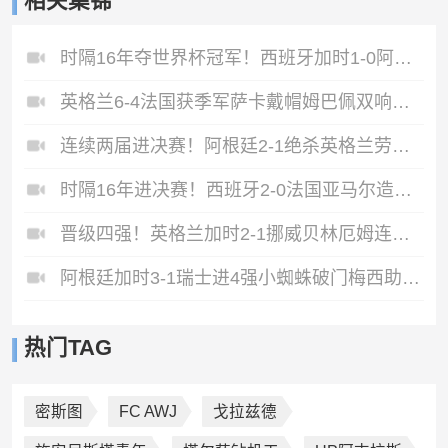
相关集锦
时隔16年夺世界杯冠军！西班牙加时1-0阿根廷费兰制胜恩佐染红
英格兰6-4法国获季军萨卡戴帽姆巴佩双响创纪录奥利塞2助+失良机
连续两届进决赛！阿根廷2-1绝杀英格兰劳塔罗恩佐破门梅西两助攻
时隔16年进决赛！西班牙2-0法国亚马尔造点奥亚萨瓦尔、波罗破门
晋级四强！英格兰加时2-1挪威贝林厄姆连场双响谢尔德鲁普破门
阿根廷加时3-1瑞士进4强小蜘蛛破门梅西助攻麦卡恩博洛假摔染红
热门TAG
密斯图
FC AWJ
戈拉兹德