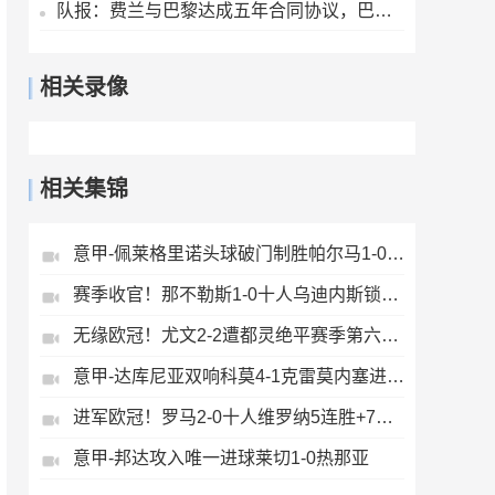
队报：费兰与巴黎达成五年合同协议，巴黎正在与巴萨磋商转会费
相关录像
相关集锦
意甲-佩莱格里诺头球破门制胜帕尔马1-0萨索洛
赛季收官！那不勒斯1-0十人乌迪内斯锁定第二丁丁助攻霍伊伦制胜
无缘欧冠！尤文2-2遭都灵绝平赛季第六收官将战欧联DV9双响
意甲-达库尼亚双响科莫4-1克雷莫内塞进欧冠
进军欧冠！罗马2-0十人维罗纳5连胜+7轮不败第3收官迪巴拉2助攻
意甲-邦达攻入唯一进球莱切1-0热那亚