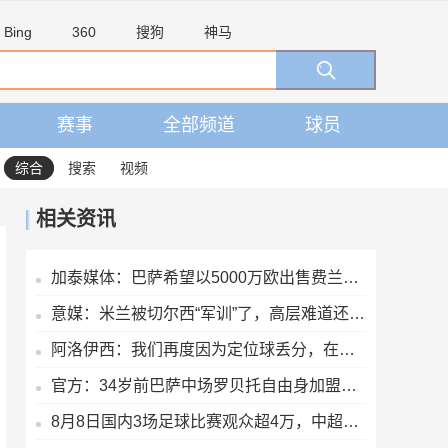
Bing
360
搜狗
神马
赛事
全部频道
球员
综合
搜索
视频
相关资讯
加泰媒体：巴萨希望以5000万欧出售费兰，巴黎最快下周三前官宣
意媒：米兰被切尔西“军训”了，高层难道还看不出阵容短板？
阿洛伊西：我们再度因为定位球丢分，在定位球防守上犯了一些错误
官方：34岁前巴萨中场罗贝托自由身加盟洛杉矶银河，签约2年
8月8日国内3场足球比赛观众超4万，中超辽宁德比62075人排今年第6