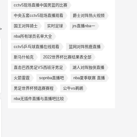
cctv5现场直播中国男篮的比赛
中央五套cctv5现场直播观看
爵士对阵热火视频
国王对阵骑士
实时足球
jrs直播nba一
>
nba所有球员名单大全
cctv5乒乓球直播在线观看
篮网对阵熊鹿直播
斯马什帕克
2022世界杯比赛结果表全部
直击巴西男足VS西班牙男足
湖人对阵独侠直播
火箭雷霆
sopnba直播吧
nba夏季联赛 直播
男足世界杯预选赛赛程
公牛vs鹈鹕
nba无插件直播与直播吧比较