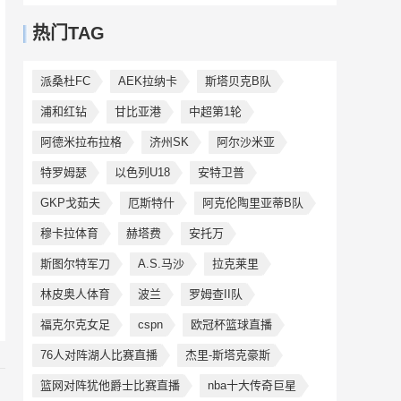
热门TAG
派桑杜FC
AEK拉纳卡
斯塔贝克B队
浦和红钻
甘比亚港
中超第1轮
阿德米拉布拉格
济州SK
阿尔沙米亚
特罗姆瑟
以色列U18
安特卫普
GKP戈茹夫
厄斯特什
阿克伦陶里亚蒂B队
穆卡拉体育
赫塔费
安托万
斯图尔特军刀
A.S.马沙
拉克莱里
林皮奥人体育
波兰
罗姆查II队
福克尔克女足
cspn
欧冠杯篮球直播
76人对阵湖人比赛直播
杰里-斯塔克豪斯
篮网对阵犹他爵士比赛直播
nba十大传奇巨星