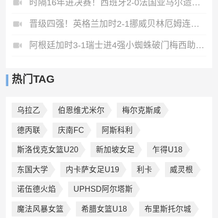
时隔16年进决赛！西班牙2-0法国亚马尔造点奥亚萨瓦尔、波罗破门
晋级四强！英格兰加时2-1挪威贝林厄姆连场双响谢尔德鲁普破门
阿根廷加时3-1瑞士进4强小蜘蛛破门梅西助攻麦卡恩博洛假摔染红
热门TAG
乌拉乙
伯恩维尤米尔
梅尔克斯咸
德丙联
庆南FC
阿斯科利
斯洛伐克女篮U20
新加坡女足
乍得U18
东国大学
内卡萨女足U19
利卡
威灵根
诺伍德火焰
UPHSD阿尔塔斯
魔法风暴女篮
希腊女篮U18
布里斯托尔城