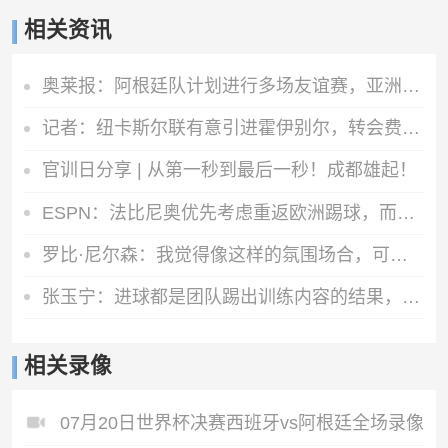
相关资讯
奥莱报：阿根廷队计划进行多场友谊赛，亚洲是主要考虑的目的地
记者：纽卡斯尔联有意引进霍伊别尔，转会费1000万-1500万英镑
官训日分享 | 从第一秒到最后一秒！成都雄起！
ESPN：法比尼奥优先考虑重返欧洲踢球，而不是回到祖国巴西
罗比·尼尔森：我觉得像这样的氛围场合，可能影响了球员们的思绪
张玉宁：进球都是团队踢出训练内容的结果，祝贺蒋子承完成首秀
相关录像
07月20日世界杯决赛西班牙vs阿根廷全场录像