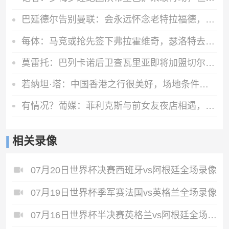
巴延德尔告别曼联：会永远怀念老特拉福德，我的心与你们同在
每体：马竞或抢先签下弗拉霍维奇，瑟洛特去留成关键变量
莫雷托：巴列卡诺后卫查瓦里亚即将加盟切尔西，很快就会官方宣布
若纳坦·塔：中国香港之行很美好，场地条件一般 但我们踢得不错
有情况？葡媒：菲利克斯与前女友夜店相遇，交谈后社媒再次互关
相关录像
07月20日世界杯决赛西班牙vs阿根廷全场录像
07月19日世界杯季军赛法国vs英格兰全场录像
07月16日世界杯半决赛英格兰vs阿根廷全场录像