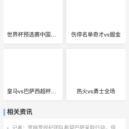
世界杯预选赛中国对日本直播平台
伤停名单奇才vs掘金
皇马vs巴萨西超杯决赛回放
热火vs勇士全场
相关资讯
记者：罗梅罗经纪团队希望巴萨采取行动，但后者首选引进罗德里