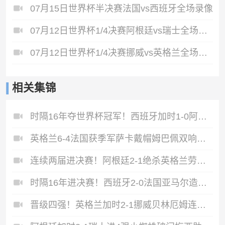
07月15日世界杯半决赛法国vs西班牙全场录像
07月12日世界杯1/4决赛阿根廷vs瑞士全场录像
07月12日世界杯1/4决赛挪威vs英格兰全场录像
相关集锦
时隔16年夺世界杯冠军！西班牙加时1-0阿根廷费兰制胜恩佐染红
英格兰6-4法国获季军萨卡戴帽姆巴佩双响创纪录奥利塞2助+失良机
连续两届进决赛！阿根廷2-1绝杀英格兰劳塔罗恩佐破门梅西两助攻
时隔16年进决赛！西班牙2-0法国亚马尔造点奥亚萨瓦尔、波罗破门
晋级四强！英格兰加时2-1挪威贝林厄姆连场双响谢尔德鲁普破门