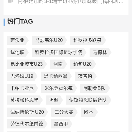
阿根廷加时3-1瑞士进4强小蜘蛛破门梅西助攻麦卡恩博洛假摔染红
热门TAG
萨沃亚
马瑟韦尔U20
科罗拉多跃泉
犹他联
科罗拉多国际足球学院
马德林
昆比亚城市U23
河南
缅甸U20
巴洛姆U19
恩卡纳西翁
茨普帕
卡帕卡亚尼
米尔登霍尔镇
阿勒桑B队
莫拉松科恩堡
坦佩
伊斯特恩联后备队
佩纳博伦斯 U20
三分大赛
欧本
劳德代尔堡前锋
墨西甲