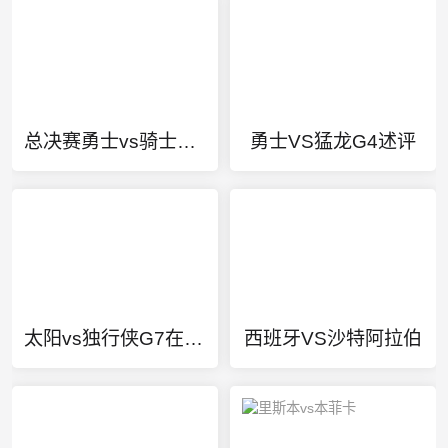
总决赛勇士vs骑士高清
勇士VS猛龙G4述评
太阳vs独行侠G7在哪打
西班牙VS沙特阿拉伯