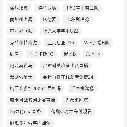
保尼玫瑰
特鲁罗城
纽侯芬里德二队
南加州老鹰
塔德蒙
卡尔斯塔德
中西部联队
杜克大学学术U21
克萨尔特南戈
亚美尼亚U16
VJS万塔B队
红崖
巴兰卡斯FC
俄乙B
加齐耶
阿晓斯费马
雷霆对战雄鹿比赛直播
篮网vs爵士
英超直播在线观看免费24
梅西会参加2026世界杯吗
活塞擒鹈鹕
魔术对战篮网比赛直播
巴蒂斯图塔
3g体育nba直播
鹈鹕vs奇才在线观看
厄瓜多尔vs塞内加尔