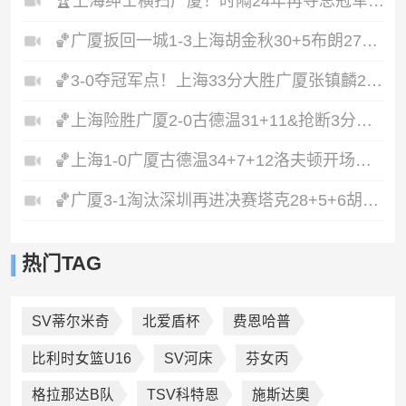
🏆上海绅士横扫广厦！时隔24年再夺总冠军！王哲林爆砍29+14！
🏀广厦扳回一城1-3上海胡金秋30+5布朗27+8古德温28+6+8
🏀3-0夺冠军点！上海33分大胜广厦张镇麟23+9+6孙铭徽8中2
🏀上海险胜广厦2-0古德温31+11&抢断3分压哨绝杀布朗空砍50分
🏀上海1-0广厦古德温34+7+12洛夫顿开场伤退孙铭徽0分&5失误
🏀广厦3-1淘汰深圳再进决赛塔克28+5+6胡金秋15+8贺希宁12分
热门TAG
SV蒂尔米奇
北爱盾杯
费恩哈普
比利时女篮U16
SV河床
芬女丙
格拉那达B队
TSV科特恩
施斯达奧