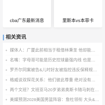
cba广东最新消息
里斯本vs本菲卡
相关资讯
媒体人：广厦此前相当于租借林秉圣 他却能以非自由身参加CBA选秀
名嘴：字母哥可能是历史控球最强内线 也是历史最强突破型大个子
罗齐尔同案被告&儿时好友被指控违反保释规定 涉嫌试图恐吓证人
格威谈双探花关系：他们彼此尊重 绝对没有任何相互厌恶的情绪
两个文班？文班亚马20岁弟弟奥斯卡随马刺在巴黎参加训练
美媒预测2028美国男篮阵容：詹杜领衔 大头&CC&哈利在列 内线热巴