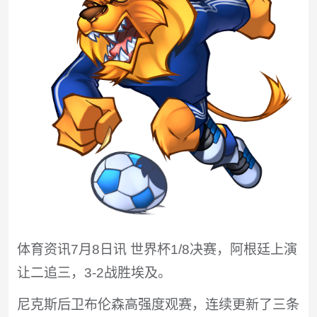
体育资讯7月8日讯 世界杯1/8决赛，阿根廷上演
让二追三，3-2战胜埃及。
尼克斯后卫布伦森高强度观赛，连续更新了三条