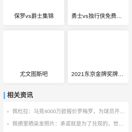
保罗vs爵士集锦
勇士vs独行侠免费观看
尤文图斯吧
2021东京金牌奖牌榜排名图片
相关资讯
佩杜拉：马竞4000万欧报价罗梅罗，为球员开出超600万欧年薪
佩德里晒染发照片：承诺就是为了兑现的，世界杯冠军=金发佩德里