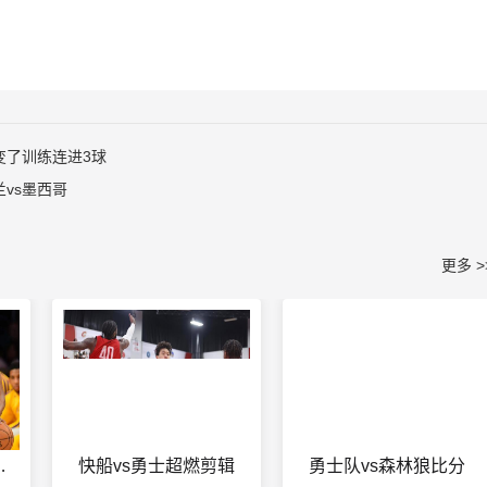
变了训练连进3球
vs墨西哥
更多 >
看高清电视台
快船vs勇士超燃剪辑
勇士队vs森林狼比分