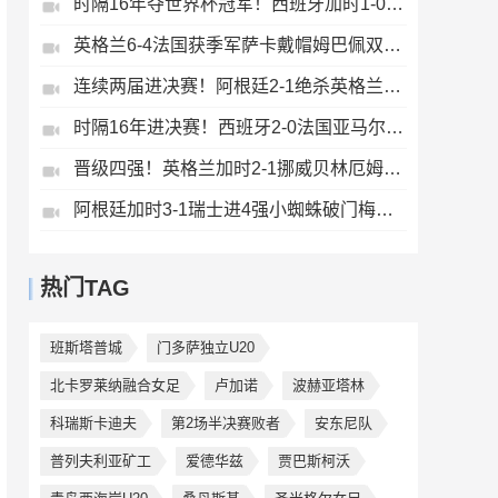
时隔16年夺世界杯冠军！西班牙加时1-0阿根廷费兰制胜恩佐染红
英格兰6-4法国获季军萨卡戴帽姆巴佩双响创纪录奥利塞2助+失良机
连续两届进决赛！阿根廷2-1绝杀英格兰劳塔罗恩佐破门梅西两助攻
时隔16年进决赛！西班牙2-0法国亚马尔造点奥亚萨瓦尔、波罗破门
晋级四强！英格兰加时2-1挪威贝林厄姆连场双响谢尔德鲁普破门
阿根廷加时3-1瑞士进4强小蜘蛛破门梅西助攻麦卡恩博洛假摔染红
热门TAG
班斯塔普城
门多萨独立U20
北卡罗莱纳融合女足
卢加诺
波赫亚塔林
科瑞斯卡迪夫
第2场半决赛败者
安东尼队
普列夫利亚矿工
爱德华兹
贾巴斯柯沃