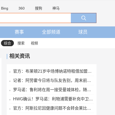
Bing
360
搜狗
神马
赛事
全部频道
球员
综合
搜索
视频
相关资讯
官方：布莱顿21岁中场博纳诺特租借加盟埃尔切，期限为一年
记者：阿劳霍今日将与队友告别，周末前往英格兰租借加盟利物浦
罗马诺：鲁利将在周一接受曼城体检，随后官宣
HWG确认！罗马诺：利物浦需要补充中卫深度，如今出手签下阿劳霍
官方：阿斯拉尼因健康问题不会转会莱比锡，将留在霍芬海姆