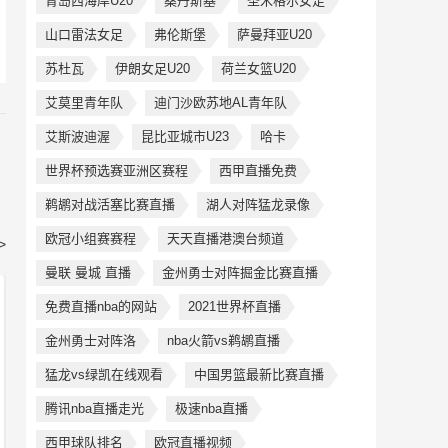
青岛西海岸U20
桑丹斯基
圣米格尔女足
山口雷法女足
弗伦斯堡
萨曼拜亚U20
苏杜瓦
伊朗女足U20
荷兰女篮U20
艾莫里青年队
迪门沙欧苏地AL青年队
艾斯波迪渥
昆比亚城市U23
哈卡
世界杯预选赛亚洲区赛程
西甲直播免费
鹈鹕对战活塞比赛直播
湖人对阵猛龙录像
欧冠小组赛赛程
天天直播港澳台频道
>
曼联 曼城 直播
金州勇士对阵掘金比赛直播
免费直播nba的网站
2021世界杯直播
金州勇士对阵洛
nba火箭vs鹈鹕直播
猛龙vs绿凯在线观看
中国男篮最新比赛直播
腾讯nba直播走光
极速nba直播
西甲球队排名
欧冠直播视频