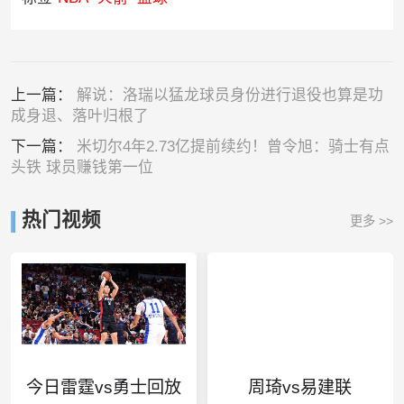
上一篇：
解说：洛瑞以猛龙球员身份进行退役也算是功
成身退、落叶归根了
下一篇：
米切尔4年2.73亿提前续约！曾令旭：骑士有点
头铁 球员赚钱第一位
热门视频
更多 >>
今日雷霆vs勇士回放
周琦vs易建联