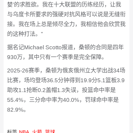
婪’的求胜欲。我在十大联盟的历练经历，让我
与乌度卡所要求的强硬对抗风格可以说是无缝衔
接。我在场上总是倾尽全力，我相信他会欣赏我
的这种打法。”
据名记Michael Scotto报道，桑顿的合同是四年
930万，其中只有一个赛季是完全保障。
2025-26赛季，桑顿为俄亥俄州立大学出战34场
比赛，场均登场36.5分钟得到19.9分5.1篮板3.9
助攻1.1抢断0.2盖帽1.3失误，投篮命中率是
55.4%，三分命中率为40.0%，罚球命中率是
82.9%。
标签
NBA
火箭
篮球