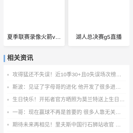
夏季联赛录像火箭vs篮网
湖人总决赛g5直播
相关资讯
攻得猛还不失误！近10季30+且0失误场次榜：SGA领跑 浓眉第二
斯波：见证了字母哥的进化 他开发了很多进化但他还有上升空间
生日快乐！开拓者官方晒照为莫兰特送上生日祝福
一哥：现在赢球不再是首要的 很多人靠无关紧要的数据拿到大合同
期待未来再相见！里夫斯中国行石狮站收官 嘉年华与球迷互动