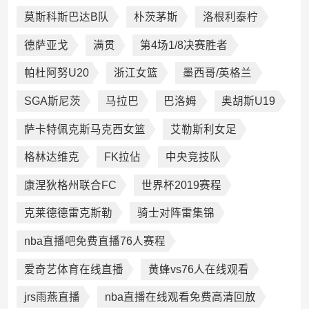
莫斯科斯巴达B队
朴茨茅斯
洛根利泰柠
德萨亚戈
满贯
第4场1/8决赛胜者
帕杜阿努U20
浙江女篮
墨西哥/英格兰
SGA斯尼茨
马拉巴
巴洛姆
奥胡斯U19
萨卡特佩克斯马克西女篮
艾勒斯利女足
格林达维克
FK拉佔
中央竞技队
康涅狄格州联合FC
世界杯2019赛程
克莱德德雷克斯勒
骑士对阵雷集锦
nba直播吧免费直播76人赛程
爱奇艺体育在线直播
黄蜂vs76人在线观看
jrs雨燕直播
nba直播在线观看免费高清回放