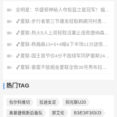
全明星：华盛顿神秘人夺投篮之星冠军！福德夺得三分大赛冠军！
🏀夏联-步行者第三节爆发轻取鹈鹕河村勇辉5+5+12斯劳森22分
🏀夏联-热火5人上双轻取活塞止连败唐纳森20+8+10奥科里27分
🏀夏联-杨瀚森13+5+4帽&下半场11分送惊艳妙传开拓者力克掘金
🏀夏联-国王首节仅4分不敌绿军冈萨雷斯24+10+5塞纳克10+12
🏀夏联-雷霆不敌掘金夏联全败35号秀布拉齐尔32+6马拉14+7+6
热门TAG
包尔科维切
拉迪女足
仰光联U20
奥基捷佩斯后备队
郭艾伦
B3/E3/F3/I3/J3