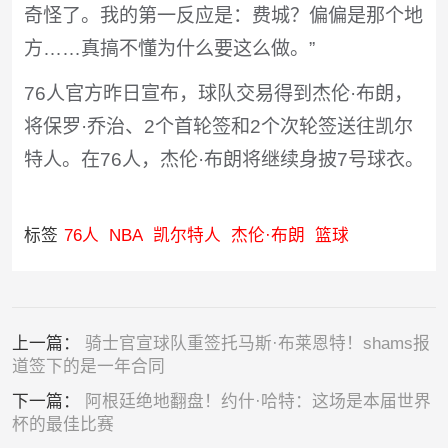
奇怪了。我的第一反应是：费城？偏偏是那个地
方……真搞不懂为什么要这么做。”
76人官方昨日宣布，球队交易得到杰伦·布朗，
将保罗·乔治、2个首轮签和2个次轮签送往凯尔
特人。在76人，杰伦·布朗将继续身披7号球衣。
标签
76人
NBA
凯尔特人
杰伦·布朗
篮球
上一篇：
骑士官宣球队重签托马斯·布莱恩特！shams报
道签下的是一年合同
下一篇：
阿根廷绝地翻盘！约什·哈特：这场是本届世界
杯的最佳比赛