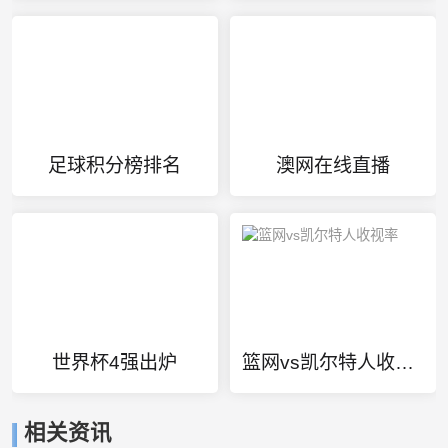
足球积分榜排名
澳网在线直播
世界杯4强出炉
篮网vs凯尔特人收视率
相关资讯