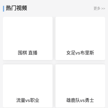
热门视频
更多 >>
围棋 直播
女足vs布里斯
流量vs职业
雄鹿队vs勇士