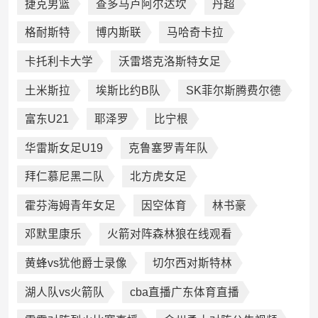
捷克男篮
查多马卢阿尔达坎
丹超
格耐斯特
博内斯联
马哈奇卡拉
卡托利卡大学
沃雷塔克洛斯特女足
土米斯拉
埃斯比约B队
SK菲尔斯腾费尔德
富东U21
耶泽罗
比宁根
华雷斯女足U19
克鲁塞罗青年队
拜仁慕尼黑二队
北方虎女足
霍芬海姆青年女足
因空体育
林书豪
邓默里康乐
火箭对阵森林狼在线观看
黄蜂vs犹他爵士录像
切尔西对斯特林
湖人队vs火箭队
cba直播广东体育直播