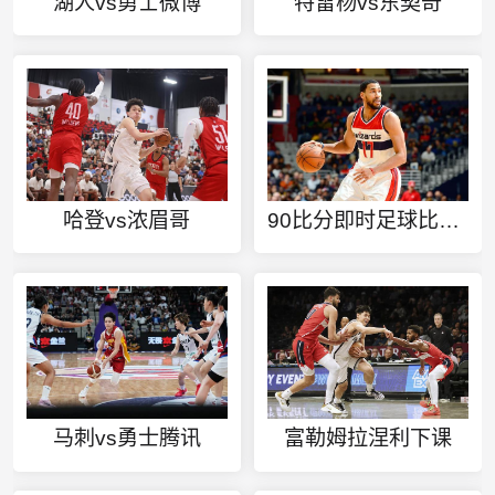
湖人vs勇士微博
特雷杨vs东契奇
哈登vs浓眉哥
90比分即时足球比分localpc端
马刺vs勇士腾讯
富勒姆拉涅利下课