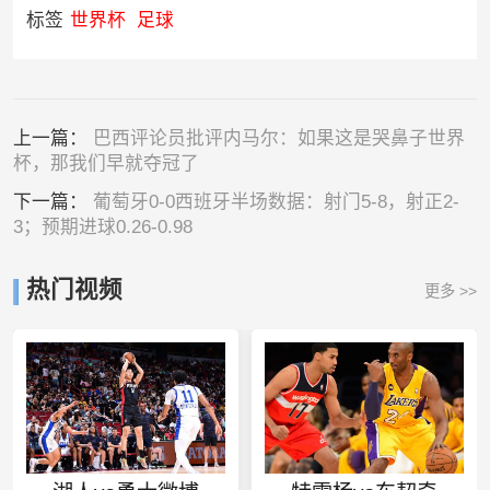
标签
世界杯
足球
上一篇：
巴西评论员批评内马尔：如果这是哭鼻子世界
杯，那我们早就夺冠了
下一篇：
葡萄牙0-0西班牙半场数据：射门5-8，射正2-
3；预期进球0.26-0.98
热门视频
更多 >>