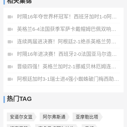
相关集锦
时隔16年夺世界杯冠军！西班牙加时1-0阿根廷费兰制胜恩佐染红
英格兰6-4法国获季军萨卡戴帽姆巴佩双响创纪录奥利塞2助+失良机
连续两届进决赛！阿根廷2-1绝杀英格兰劳塔罗恩佐破门梅西两助攻
时隔16年进决赛！西班牙2-0法国亚马尔造点奥亚萨瓦尔、波罗破门
晋级四强！英格兰加时2-1挪威贝林厄姆连场双响谢尔德鲁普破门
阿根廷加时3-1瑞士进4强小蜘蛛破门梅西助攻麦卡恩博洛假摔染红
热门TAG
安道尔女篮
阿尔弗斯通
亚摩勒比塔