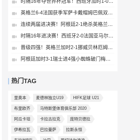
时隔16年夺世界杯冠军！西班牙加时1-0阿根廷费兰制胜恩佐染红
英格兰6-4法国获季军萨卡戴帽姆巴佩双响创纪录奥利塞2助+失良机
连续两届进决赛！阿根廷2-1绝杀英格兰劳塔罗恩佐破门梅西两助攻
时隔16年进决赛！西班牙2-0法国亚马尔造点奥亚萨瓦尔、波罗破门
晋级四强！英格兰加时2-1挪威贝林厄姆连场双响谢尔德鲁普破门
阿根廷加时3-1瑞士进4强小蜘蛛破门梅西助攻麦卡恩博洛假摔染红
热门TAG
里奥本
麦德林独立U19
HIFK足球 U21
布里欧齐
马特斯堡体育俱乐部 2020
阿瓜卡坦
卡拉古拉克
庞特贝德拉
伊希拉瓦
巴拉曼萨
拉斯永恒