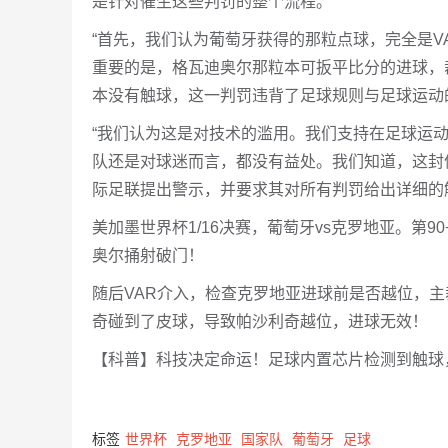
是针对催生这些判罚的整个流程。”
“首先，我们认为葡萄牙获得的那粒点球，完全是
重要的是，格瓦迪奥尔那粒本可扳平比分的进球，
本没有触球，这一判罚违背了足球规则与足球运动
“我们认为这是对技术的滥用。我们支持在足球运
队还是对球迷而言，都没有益处。我们知道，这封
际足联提出警示，并要求其对所有判罚给出详细的
美加墨世界杯1/16决赛，葡萄牙vs克罗地亚。第
奥尔捅射破门！
随后VAR介入，检查克罗地亚进球前是否越位，主
奇碰到了皮球，导致帕沙利奇越位，进球无效！
【科普】科技决定命运！足球内置芯片检测到触球
标签
世界杯
克罗地亚
国家队
葡萄牙
足球