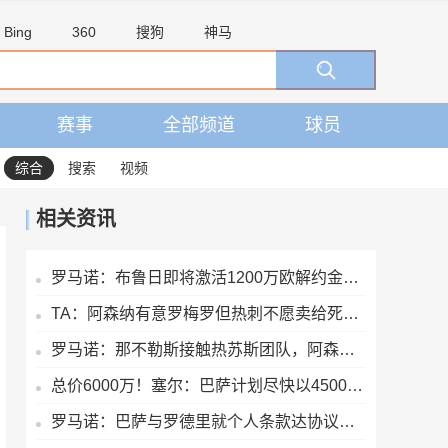
Bing
360
搜狗
神马
赛事
全部频道
球员
综合
搜索
视频
相关资讯
罗马诺：布鲁日即将激活1200万欧解约金，签下马略卡前锋比尔希利
TA：阿森纳有意罗梅罗但热刺不愿卖给死敌，马竞国米是最可能下家
罗马诺：那不勒斯接触热苏斯团队，阿森纳只接受永久转会
总价6000万！塞尔：巴萨计划尽快以4500万欧+1500万报价罗德里
罗马诺：巴萨与罗德里就个人条款达协议，将与曼城谈判确定转会费