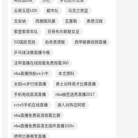
布拉加B队
沙巴
罗切达尔流浪
云南玉昆U20
都市队
乌克兰男篮
吉安纳
西雅图风暴
瓦塞勒
奥德汉姆
索里索青年队
芬奇布尔斯联女足
SD国民竞技
伯肯黑德联
西甲联赛视频直播
乒乓球决赛直播今晚
法甲直播在线观看免费观看360
nba直播快船vs小牛
本尤德科
太阳vs步行侠直播
勇士对阵奇才比赛直播
手机电视高清直播
nba抽签选秀直播2017
cctv5手机在线直播
湖人对阵迈阿密
nba直播免费高清观看比赛
nba直播免费高清无插件直播102tv
德甲比赛哪里直播