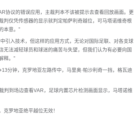
VAR协议的错误应用，主裁判本不该被提示去查看回放画面。更
裁判仅凭传感器的显示就判定帕萨利奇越位，可马塔诺维奇根
的本意。”
动中引入技术，但这样的应用方式，无论对国际足联、对各支球
信无法减轻球员和球迷的痛苦与失望，但我们认为有必要向国
解释。”
90+13分钟，克罗地亚左路传中，马里奥·帕沙利奇一挡，格瓦迪
裁判到场边查看VAR，足球内置芯片检测画面显示，马塔诺维
，克罗地亚绝平越位无效！