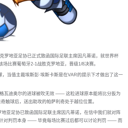
r报道，克罗地亚足协已正式致函国际足联主席因凡蒂诺，就世界杯
该场比赛葡萄牙2-1战胜克罗地亚，晋级1/8决赛。
，当值主裁埃斯彭·埃斯卡斯是在VAR的提示下才做出了这一
格瓦迪奥尔的进球被吹无效 —— 这粒进球原本能将比分扳为
维奇触球后，送出助攻的帕萨利奇处于越位位置。
克罗地亚足协已致函国际足联主席因凡蒂诺，在信中我们就对阵
对判罚本身 —— 毕竟每场比赛过后都可以讨论判罚 —— 而