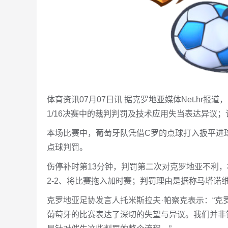
体育资讯07月07日讯 据克罗地亚媒体Net.h
1/16决赛中的裁判判罚及技术应用失当表达异议；
本场比赛中，葡萄牙队凭借C罗的点球打入扳平进球
点球判罚。
伤停补时第13分钟，判罚第二次对克罗地亚不利，
2-2、将比赛拖入加时赛；判罚理由是据称马塔诺
克罗地亚足协发言人托米斯拉夫·帕察克表示：“
葡萄牙的比赛表达了深切的失望与异议。我们并非针