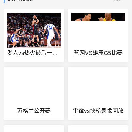
湖人vs热火最后一场总冠军
篮网VS雄鹿G5比赛
苏格兰公开赛
雷霆vs快船录像回放