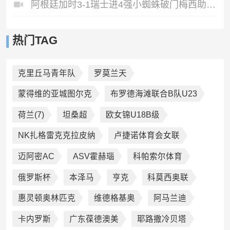
阿根廷加时3-1瑞士进4强小蜘蛛破门梅西助攻麦卡恩博洛假摔染红
热门TAG
克里丘马青年队
罗莫兰天
蒙得维的亚城图尔克
布罗德海滩联合B队U23
荷兰(7)
坦桑超
欧女锦U18B级
NK扎格雷克克拉皮纳
卢捷诺体育会女联
迈阿密AC
ASV霍赫瑙
科帕索尔体育
俄罗斯杯
本泽马
亨克
科莫西奥联
惠灵顿奥林匹克
维德格基奥
阿马兰迪
卡内罗斯
广东葆德澳美
耶路撒冷贝塔