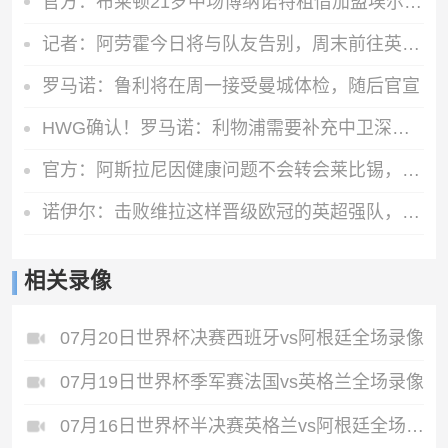
官方：布莱顿21岁中场博纳诺特租借加盟埃尔切，期限为一年
记者：阿劳霍今日将与队友告别，周末前往英格兰租借加盟利物浦
罗马诺：鲁利将在周一接受曼城体检，随后官宣
HWG确认！罗马诺：利物浦需要补充中卫深度，如今出手签下阿劳霍
官方：阿斯拉尼因健康问题不会转会莱比锡，将留在霍芬海姆
诺伊尔：击败维拉这样晋级欧冠的英超强队，很重要
相关录像
07月20日世界杯决赛西班牙vs阿根廷全场录像
07月19日世界杯季军赛法国vs英格兰全场录像
07月16日世界杯半决赛英格兰vs阿根廷全场录像