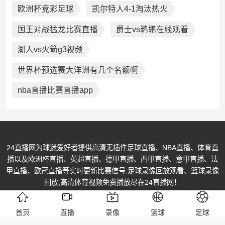
欧洲杯竞彩足球
凯尔特人4-1淘汰热火
国王对战猛龙比赛直播
爵士vs鹈鹕在线观看
湖人vs火箭g3视频
世界杯预选赛大洋洲有几个名额啊
nba直播比赛直播app
24直播网为球迷爱好者提供高清无插件足球直播、NBA直播、体育直
播以及欧洲杯直播、英超直播、德甲直播、西甲直播、意甲直播、法
甲直播、欧冠直播等实时更新比赛信号,足球录像回放观看、篮球录像
回放,高清体育视频免费播放尽在24直播网！
© Copyright @ 2013-2026 All Rights Reserved. 24直播网 版权所有
苏ICP备17027055号-3
首页
直播
录像
篮球
足球