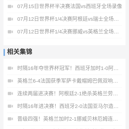
07月15日世界杯半决赛法国vs西班牙全场录像
07月12日世界杯1/4决赛阿根廷vs瑞士全场录像
07月12日世界杯1/4决赛挪威vs英格兰全场录像
相关集锦
时隔16年夺世界杯冠军！西班牙加时1-0阿根廷费兰制胜恩佐染红
英格兰6-4法国获季军萨卡戴帽姆巴佩双响创纪录奥利塞2助+失良机
连续两届进决赛！阿根廷2-1绝杀英格兰劳塔罗恩佐破门梅西两助攻
时隔16年进决赛！西班牙2-0法国亚马尔造点奥亚萨瓦尔、波罗破门
晋级四强！英格兰加时2-1挪威贝林厄姆连场双响谢尔德鲁普破门