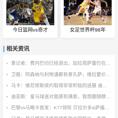
今日篮网vs奇才
女足世界杯98年
相关资讯
意记者：费内巴切已经退出，加拉塔萨雷仍在坚持要签下莱奥
卫报：阿森纳与利物浦都有意孔萨，维拉要价6000万镑
马卡：维尼修斯续约取得非常积极的进展 迪奥曼德交易已接近完成
迪亚斯：皇马球迷对我感到满意，我想跟随穆里尼奥赢得冠军
巴黎vs马略卡首发：K77领衔 贝拉尔多&萨福诺夫出战 多人轮换