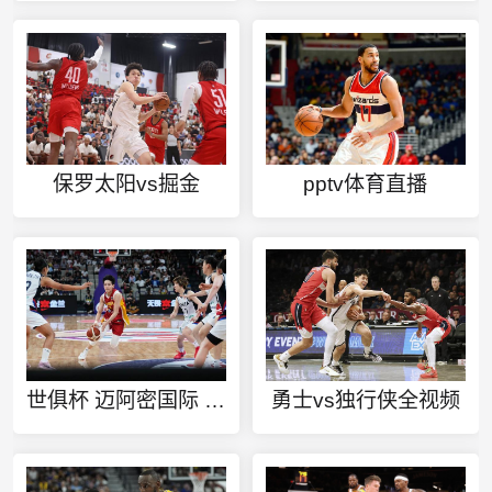
保罗太阳vs掘金
pptv体育直播
世俱杯 迈阿密国际 直播吧
勇士vs独行侠全视频