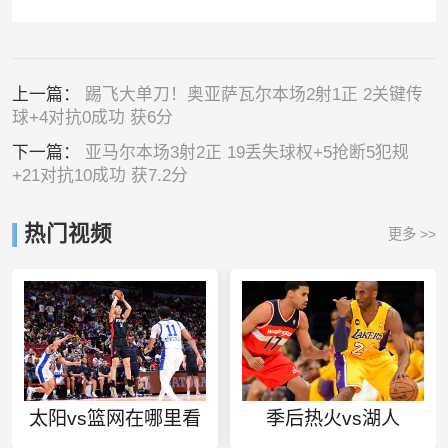
上一篇：
踢飞大单刀！奥亚萨瓦尔本场2射1正 2关键传
球+4对抗0成功 获6分
下一篇：
亚马尔本场3射2正 19丢失球权+5抢断5犯规
+21对抗10成功 获7.2分
热门视频
更多 >>
太阳vs篮网在哪里看
季后热火vs湖人