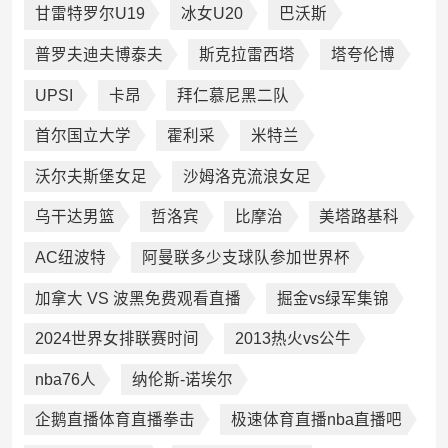
甘雷特罗尔U19
冰女U20
巴沃斯
普罗夫迪夫博泰夫
斯克拉雷西塔
塔夸伦博
UPSI
卡昂
拜仁慕尼黑二队
首尔国立大学
霍利采
米特兰
沃尔夫斯堡女足
沙姆洛克流浪女足
乌干达男篮
哲洛宾
比摩治
美塔路基科
AC纽波特
阿曼联多少支球队参加世界杯
加拿大 VS 波黑免费观看直播
掘金vs绿军集锦
2024世界女排联赛时间
2013热火vs公牛
nba76人
纳伦斯-诺埃尔
企鹅直播体育直播拳击
极速体育直播nba直播吧