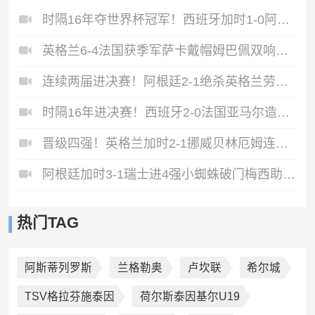
时隔16年夺世界杯冠军！西班牙加时1-0阿根廷费兰制胜恩佐染红
英格兰6-4法国获季军萨卡戴帽姆巴佩双响创纪录奥利塞2助+失良机
连续两届进决赛！阿根廷2-1绝杀英格兰劳塔罗恩佐破门梅西两助攻
时隔16年进决赛！西班牙2-0法国亚马尔造点奥亚萨瓦尔、波罗破门
晋级四强！英格兰加时2-1挪威贝林厄姆连场双响谢尔德鲁普破门
阿根廷加时3-1瑞士进4强小蜘蛛破门梅西助攻麦卡恩博洛假摔染红
热门TAG
阿斯蒂列罗斯
兰格勒奥
卢坎联
希尔城
TSV格拉芬施泰因
荷尔斯泰因基尔U19