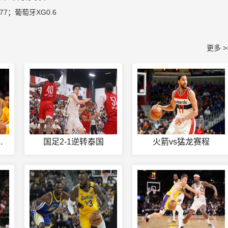
7；葡萄牙XG0.6
更多 >
赛结果如何
国足2-1逆转泰国
火箭vs猛龙赛程