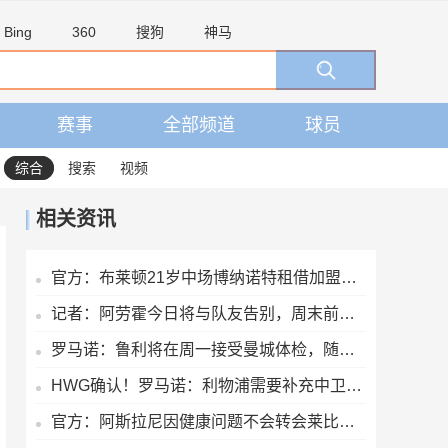
Bing
360
搜狗
神马
赛事
全部频道
球员
综合
搜索
视频
相关资讯
官方：布莱顿21岁中场博纳诺特租借加盟埃尔切，期限为一年
记者：阿劳霍今日将与队友告别，周末前往英格兰租借加盟利物浦
罗马诺：鲁利将在周一接受曼城体检，随后官宣
HWG确认！罗马诺：利物浦需要补充中卫深度，如今出手签下阿劳霍
官方：阿斯拉尼因健康问题不会转会莱比锡，将留在霍芬海姆