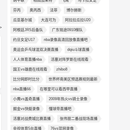
纳平联
柏图加莱特
飞鹰
马卡拉女足
芬丙
奥丙西
法菲
博尔赫斯
瓜亚基尔城
大连可为
阿拉拉瓜拉U20
>
阿根廷JRS后备队
广东铭途0910梯队
约旦女足U17
nba录像高清回放像直播吧
奥运会乒乓球混双决赛直播
dqiu斗球直播
人人体育直播nba
活塞对阵罗斯在线观看
国王vs雄鹿在线观看
zhibo8
比分网即时比分
世界杯南美区预选赛规则最新
nba直播66
在哪里可以看西甲直播
小鹰vs盖奇直播
2009年热火vs骑士录像
掘金vs快艇录像
懂球帝直播吧
活塞对战费城比赛直播
张伟丽二番战现场直播
央视体育5台直播
76vs篮网录像