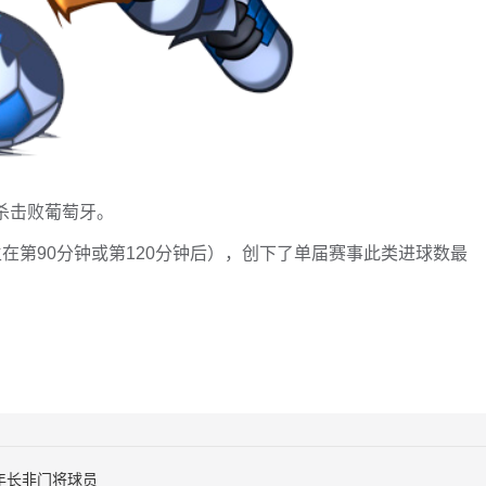
绝杀击败葡萄牙。
生在第90分钟或第120分钟后），创下了单届赛事此类进球数最
年长非门将球员