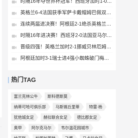
时隔16年夺世界杯冠军！西班牙加时1-0阿根廷费兰制胜恩佐染红
英格兰6-4法国获季军萨卡戴帽姆巴佩双响创纪录奥利塞2助+失良机
连续两届进决赛！阿根廷2-1绝杀英格兰劳塔罗恩佐破门梅西两助攻
时隔16年进决赛！西班牙2-0法国亚马尔造点奥亚萨瓦尔、波罗破门
晋级四强！英格兰加时2-1挪威贝林厄姆连场双响谢尔德鲁普破门
阿根廷加时3-1瑞士进4强小蜘蛛破门梅西助攻麦卡恩博洛假摔染红
热门TAG
富兰克林公牛
斯科德斯莫
纳蒂可哈可俱乐部
马斯锡丘里蒂
特雷·杨
犹他城女足
赫拉联合女足
德比郡女足
奥甲
阿尔克马尔
韦尔温花园城市