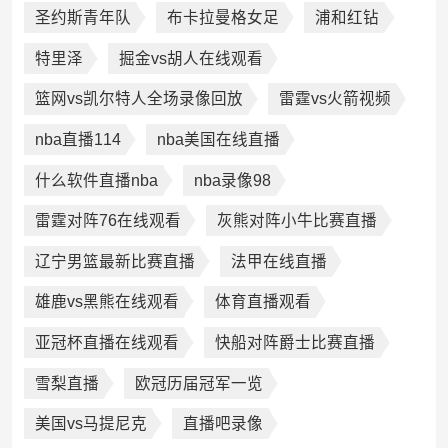
圣约斯青年队
布卡拉曼格女足
浦和红钻
特里泽
掘金vs胡人在线观看
篮网vs凯尔特人全场录像回放
雷霆vs火箭视频
nba直播114
nba美国在线直播
什么软件直播nba
nba录像98
雷霆对阵76在线观看
灰熊对阵小牛比赛直播
辽宁男篮最新比赛直播
法甲在线直播
雄鹿vs黑熊在线观看
体育直播观看
亚冠杯直播在线观看
快船对阵爵士比赛直播
雪梨直播
欧冠历届冠军一览
美国vs马提尼克
直播吧录像