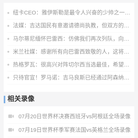
纽卡CEO：雅伊斯勒是最令人兴奋的少帅之一，他是纽卡完美人选
法媒：吉达国民有意邀请德尚执教，但双方的谈判可能无法达成协议
马尔蒂尼缅怀巴雷西：仿佛我们再次列队，向老队长致敬
米兰社媒：感谢所有向巴雷西致敬的人，这将永远铭刻在我们心中
热格罗瓦：很高兴对阵切尔西当选最佳，希望能让尤文球迷继续庆祝
只待官宣！罗马诺：吉马良斯已经通过阿森纳体检，即将签约四年
相关录像
07月20日世界杯决赛西班牙vs阿根廷全场录像
07月19日世界杯季军赛法国vs英格兰全场录像