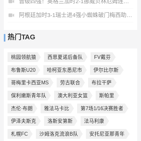
晋级四强！英格兰加时2-1挪威贝林厄姆连场双响谢尔德鲁普破门
阿根廷加时3-1瑞士进4强小蜘蛛破门梅西助攻麦卡恩博洛假摔染红
热门TAG
桃园领航猿
西恩夏诺后备队
FV戴芬
布鲁斯U20
哈柯亚东悉尼市
伊尔比尔斯
哥梅里卡西亚MS
劳古联合
布拉干萨
保利嫩斯青年队
澳大利亚女篮
斯帕里
杰伦·布朗
雅法马卡比
第7场1/16决赛胜者
伊泽夫斯克
洛斯安第斯
法马利康
札幌FC
沙姆洛克流浪B队
安托尼亚那青年