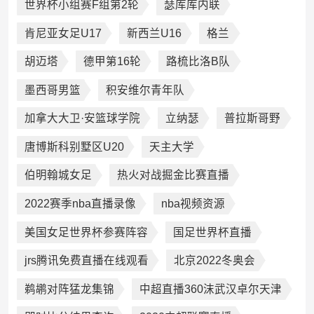
世界杯小组赛F组第2轮
瑟库库内联
肯尼亚女足U17
新西兰U16
格兰
胡迈塔
德甲第16轮
路梳比洛B队
墨西哥男篮
积安维尔青年队
加拿大大卫·安篮球学院
立纳瑟
普拉斯哥野
唐博斯科别墅区U20
天主大学
伯明翰城女足
热火对战掘金比赛直播
2022赛季nba直播录像
nba视频资源
美国女足世界杯参赛阵容
国足世界杯直播
jrs腾讯免费直播在线观看
北京2022冬奥会
鹈鹕对阵猛龙集锦
中超直播360沫武汉卓尔天津