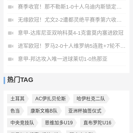
赛季收官！那不勒斯1-0十人乌迪内斯锁定第二丁丁助攻霍伊伦制胜
无缘欧冠！尤文2-2遭都灵绝平赛季第六收官将战欧联DV9双响
意甲-达库尼亚双响科莫4-1克雷莫内塞进欧冠
进军欧冠！罗马2-0十人维罗纳5连胜+7轮不败第3收官迪巴拉2助攻
意甲-邦达攻入唯一进球莱切1-0热那亚
热门TAG
土耳其
AC伊扎贝伦斯
哈伊杜克二队
色当
康斯文格B队
亚洲杯抽签仪式
中央竞技队
恩维加多U19
直布罗陀U16