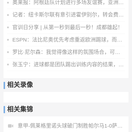
奥莱报：阿根廷队计划进行多场友谊赛，亚洲是主要考虑的目的地
记者：纽卡斯尔联有意引进霍伊别尔，转会费1000万-1500万英镑
官训日分享 | 从第一秒到最后一秒！成都雄起！
ESPN：法比尼奥优先考虑重返欧洲踢球，而不是回到祖国巴西
罗比·尼尔森：我觉得像这样的氛围场合，可能影响了球员们的思绪
张玉宁：进球都是团队踢出训练内容的结果，祝贺蒋子承完成首秀
相关录像
相关集锦
意甲-佩莱格里诺头球破门制胜帕尔马1-0萨索洛