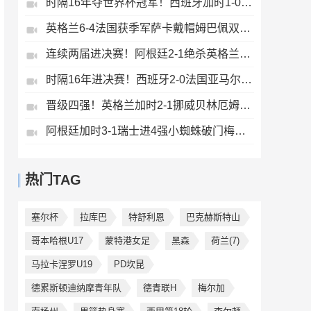
时隔16年夺世界杯冠军！西班牙加时1-0阿根廷费兰制胜恩佐染红
英格兰6-4法国获季军萨卡戴帽姆巴佩双响创纪录奥利塞2助+失良机
连续两届进决赛！阿根廷2-1绝杀英格兰劳塔罗恩佐破门梅西两助攻
时隔16年进决赛！西班牙2-0法国亚马尔造点奥亚萨瓦尔、波罗破门
晋级四强！英格兰加时2-1挪威贝林厄姆连场双响谢尔德鲁普破门
阿根廷加时3-1瑞士进4强小蜘蛛破门梅西助攻麦卡恩博洛假摔染红
热门TAG
塞尔杯
拉库巴
特舒利恩
巴克赫斯特山
哥本哈根U17
蒙特港女足
黑森
荷兰(7)
马拉卡涅罗U19
PD坎昆
德累斯顿迪纳摩青年队
德青联H
梅尔加