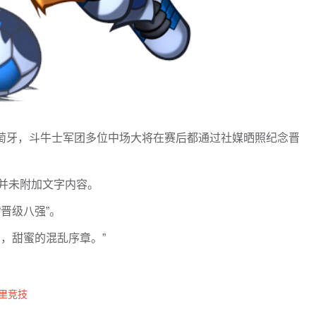
汰葡萄牙，斗牛士军团多位中场大将在赛后都通过社媒晒照纪念晋
但并未附加文字内容。
晋级八强”。
，甜蜜的混乱序章。”
里竞技