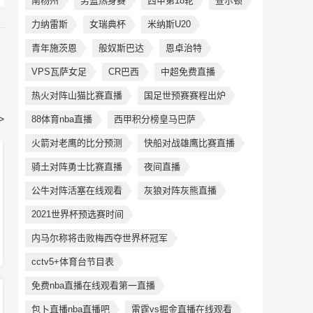
南杨州
男篮热身赛
西甲第18轮
查尔顿
力纳雷斯
女瑞典杯
米纳斯U20
青年施茨恩
般奴斯巴达
恩卓治特
VPS瓦萨女足
CR巴西
中超免费直播
热火对阵山猫比赛直播
国足世预赛赛程出炉
>
88体育nba直播
西甲积分榜皇马巴萨
火箭对老鹰的比分预测
快船对战雄鹰比赛直播
骑土对阵勇士比赛直播
夜间直播
公牛对阵活塞在线观看
灰狼对阵灰熊直播
2021世界杯预选赛时间
内马尔称将击败梅西夺世界杯冠军
cctv5+体育台节目表
免费nba直播在线观看第一直播
包卜直播nba直播吧
雷霆vs掘金直播在线观看