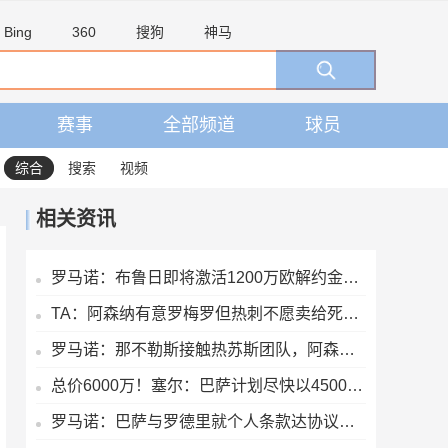
Bing
360
搜狗
神马
赛事
全部频道
球员
综合
搜索
视频
相关资讯
罗马诺：布鲁日即将激活1200万欧解约金，签下马略卡前锋比尔希利
TA：阿森纳有意罗梅罗但热刺不愿卖给死敌，马竞国米是最可能下家
罗马诺：那不勒斯接触热苏斯团队，阿森纳只接受永久转会
总价6000万！塞尔：巴萨计划尽快以4500万欧+1500万报价罗德里
罗马诺：巴萨与罗德里就个人条款达协议，将与曼城谈判确定转会费