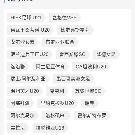
HIFK足球 U21
塞格德VSE
诺瓦里桑蒂诺 U20
比史弗斯霍芬
戈尔登女篮
布雷西亚联合
萨兰迪兵工厂U20
雷西斯滕SC
隆德女足
洛治聯
阿兰尼亚体育
CA坦波利U20
瑞士/阿尔及利亚
墨西哥美洲女足
温州茵才U20
克劳利
苏黎世城SC
阿塞拜疆
里约克拉罗U20
瑞典
阿尔克马尔
洛杉矶FC
霍尔斯特布罗
美拉尼
拉脱维亚U16