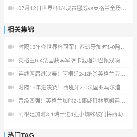
07月12日世界杯1/4决赛挪威vs英格兰全场录像
相关集锦
时隔16年夺世界杯冠军！西班牙加时1-0阿根廷费兰制胜恩佐染红
英格兰6-4法国获季军萨卡戴帽姆巴佩双响创纪录奥利塞2助+失良机
连续两届进决赛！阿根廷2-1绝杀英格兰劳塔罗恩佐破门梅西两助攻
时隔16年进决赛！西班牙2-0法国亚马尔造点奥亚萨瓦尔、波罗破门
晋级四强！英格兰加时2-1挪威贝林厄姆连场双响谢尔德鲁普破门
阿根廷加时3-1瑞士进4强小蜘蛛破门梅西助攻麦卡恩博洛假摔染红
热门TAG